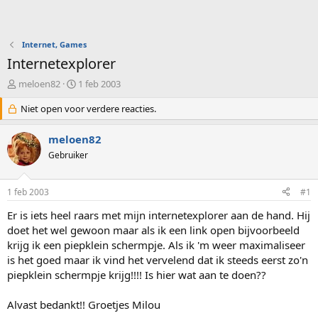
Internet, Games
Internetexplorer
O
S
meloen82
1 feb 2003
n
t
d
Niet open voor verdere reacties.
a
e
r
r
t
meloen82
w
d
Gebruiker
e
a
r
t
p
u
1 feb 2003
#1
s
m
t
Er is iets heel raars met mijn internetexplorer aan de hand. Hij
a
doet het wel gewoon maar als ik een link open bijvoorbeeld
r
krijg ik een piepklein schermpje. Als ik 'm weer maximaliseer
t
is het goed maar ik vind het vervelend dat ik steeds eerst zo'n
e
piepklein schermpje krijg!!!! Is hier wat aan te doen??
r
Alvast bedankt!! Groetjes Milou