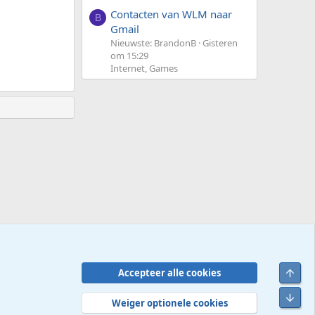
Contacten van WLM naar
B
Gmail
Nieuwste: BrandonB
Gisteren
om 15:29
Internet, Games
Bove
Accepteer alle cookies
Contact
Voorwaarden en regels
Privacybeleid
Help
R
Onde
S
Weiger optionele cookies
S