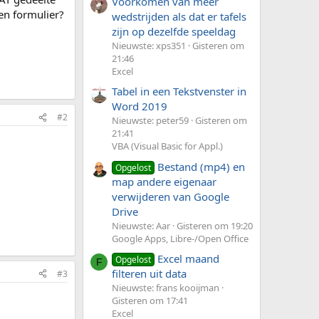
Voorkomen van meer
en formulier?
wedstrijden als dat er tafels
zijn op dezelfde speeldag
Nieuwste: xps351
Gisteren om
21:46
Excel
Tabel in een Tekstvenster in
Word 2019
#2
Nieuwste: peter59
Gisteren om
21:41
VBA (Visual Basic for Appl.)
Bestand (mp4) en
Opgelost
map andere eigenaar
verwijderen van Google
Drive
Nieuwste: Aar
Gisteren om 19:20
Google Apps, Libre-/Open Office
Excel maand
Opgelost
F
filteren uit data
#3
Nieuwste: frans kooijman
Gisteren om 17:41
Excel