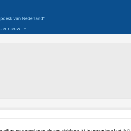
pdesk van Nederland"
s er nieuw
veiligd en opgeslagen als een sjabloon. Mijn vraag: hoe laat ik 