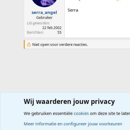
Serra
serra_angel
Gebruiker
Lid geworden
22 feb 2002
Berichten
55
Niet open voor verdere reacties.
Wij waarderen jouw privacy
Forums
Computerproblemen
Office
Word
We gebruiken essentiële
cookies
om deze site te late
Cookies
Meer informatie en configureer jouw voorkeuren