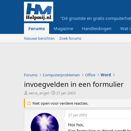
"Dé grootste en gratis computerhel
Forums
Magazine
Handleidingen
Wat i
Nieuwe berichten
Zoek forums
Forums
Computerproblemen
Office
Word
invoegvelden in een formulier
O
S
serra_angel
27 jan 2003
n
t
d
Niet open voor verdere reacties.
a
e
r
r
t
27 jan 2003
w
d
e
a
Hoi hoi,
r
t
Een formulier in Word wordt be