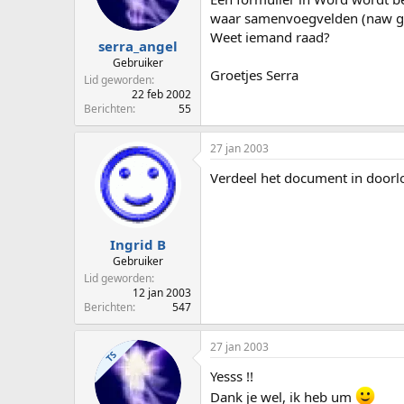
p
u
waar samenvoegvelden (naw geg
s
m
Weet iemand raad?
t
serra_angel
a
Gebruiker
Groetjes Serra
r
Lid geworden
t
22 feb 2002
e
Berichten
55
r
27 jan 2003
Verdeel het document in doorlop
Ingrid B
Gebruiker
Lid geworden
12 jan 2003
Berichten
547
27 jan 2003
TS
Yesss !!
Dank je wel, ik heb um