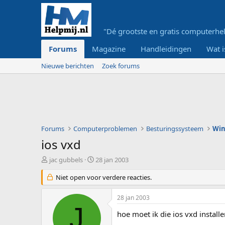
"Dé grootste en gratis computerhel
Forums
Magazine
Handleidingen
Wat i
Nieuwe berichten
Zoek forums
Forums
Computerproblemen
Besturingssysteem
Wi
ios vxd
O
S
jac gubbels
28 jan 2003
n
t
d
Niet open voor verdere reacties.
a
e
r
r
t
28 jan 2003
w
d
J
e
a
hoe moet ik die ios vxd install
r
t