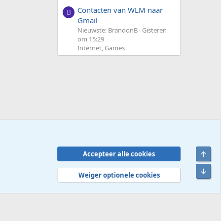
Contacten van WLM naar
B
Gmail
Nieuwste: BrandonB
Gisteren
om 15:29
Internet, Games
Bove
Accepteer alle cookies
Contact
Voorwaarden en regels
Privacybeleid
Help
R
Onde
S
Weiger optionele cookies
S