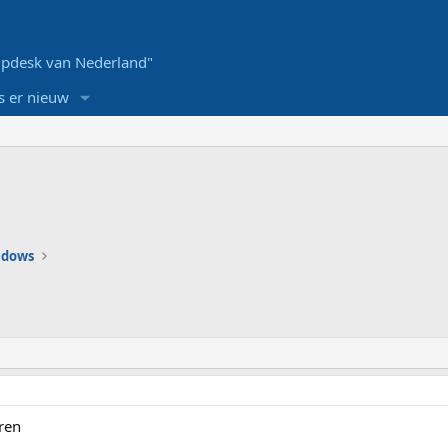
pdesk van Nederland"
s er nieuw
ndows
eren