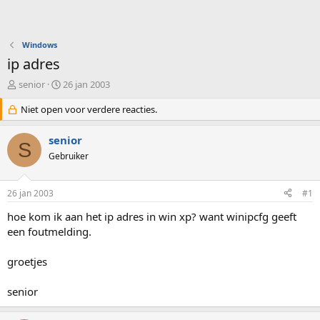
Windows
ip adres
O
S
senior
26 jan 2003
n
t
d
Niet open voor verdere reacties.
a
e
r
r
t
senior
S
w
d
Gebruiker
e
a
r
t
p
u
26 jan 2003
#1
s
m
t
hoe kom ik aan het ip adres in win xp? want winipcfg geeft
a
een foutmelding.
r
t
groetjes
e
r
senior