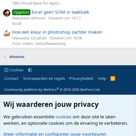
VBA (Visual Basic for Appl.)
Excel geen SOM in taakbalk
Opgelost
Nieuwste: edmoor
Gisteren om 19:17
Excel
Hoe een kleur in photoshop zachter maken
Nieuwste: OctaFish
Gisteren om 16:58
Foto- Video- Geluidbewerking
Windows
Cookies
Contact
Voorwaarden en regels
Privacybeleid
Help
R
S
S
®
Community platform by XenForo
© 2010-2026 XenForo Ltd.
Wij waarderen jouw privacy
We gebruiken essentiële
cookies
om deze site te laten
werken, en optionele cookies om de ervaring te verbeteren.
Meer informatie en configureer jouw voorkeuren