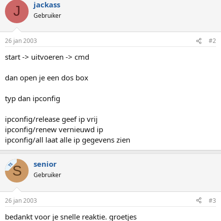
jackass
J
Gebruiker
26 jan 2003
#2
start -> uitvoeren -> cmd
dan open je een dos box
typ dan ipconfig
ipconfig/release geef ip vrij
ipconfig/renew vernieuwd ip
ipconfig/all laat alle ip gegevens zien
senior
TS
S
Gebruiker
26 jan 2003
#3
bedankt voor je snelle reaktie. groetjes