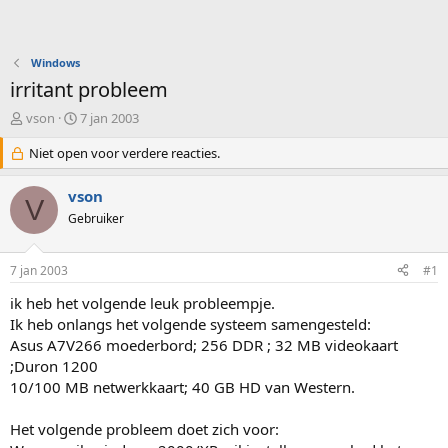
Windows
irritant probleem
O
S
vson
7 jan 2003
n
t
d
Niet open voor verdere reacties.
a
e
r
r
t
vson
V
w
d
Gebruiker
e
a
r
t
p
u
7 jan 2003
#1
s
m
t
ik heb het volgende leuk probleempje.
a
Ik heb onlangs het volgende systeem samengesteld:
r
Asus A7V266 moederbord; 256 DDR ; 32 MB videokaart
t
;Duron 1200
e
10/100 MB netwerkkaart; 40 GB HD van Western.
r
Het volgende probleem doet zich voor: