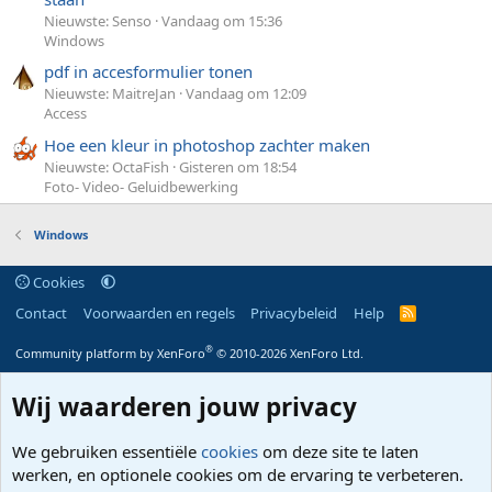
Nieuwste: Senso
Vandaag om 15:36
Windows
pdf in accesformulier tonen
Nieuwste: MaitreJan
Vandaag om 12:09
Access
Hoe een kleur in photoshop zachter maken
Nieuwste: OctaFish
Gisteren om 18:54
Foto- Video- Geluidbewerking
Windows
Cookies
Contact
Voorwaarden en regels
Privacybeleid
Help
R
S
S
®
Community platform by XenForo
© 2010-2026 XenForo Ltd.
Wij waarderen jouw privacy
We gebruiken essentiële
cookies
om deze site te laten
werken, en optionele cookies om de ervaring te verbeteren.