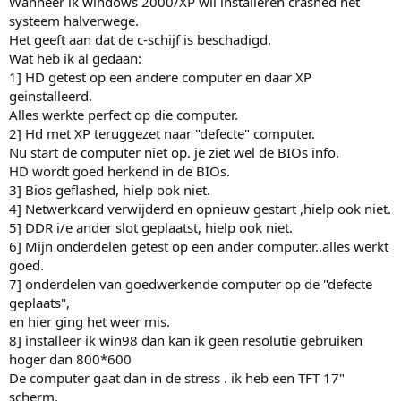
Wanneer ik windows 2000/XP wil installeren crashed het
systeem halverwege.
Het geeft aan dat de c-schijf is beschadigd.
Wat heb ik al gedaan:
1] HD getest op een andere computer en daar XP
geinstalleerd.
Alles werkte perfect op die computer.
2] Hd met XP teruggezet naar "defecte" computer.
Nu start de computer niet op. je ziet wel de BIOs info.
HD wordt goed herkend in de BIOs.
3] Bios geflashed, hielp ook niet.
4] Netwerkcard verwijderd en opnieuw gestart ,hielp ook niet.
5] DDR i/e ander slot geplaatst, hielp ook niet.
6] Mijn onderdelen getest op een ander computer..alles werkt
goed.
7] onderdelen van goedwerkende computer op de "defecte
geplaats",
en hier ging het weer mis.
8] installeer ik win98 dan kan ik geen resolutie gebruiken
hoger dan 800*600
De computer gaat dan in de stress . ik heb een TFT 17"
scherm.