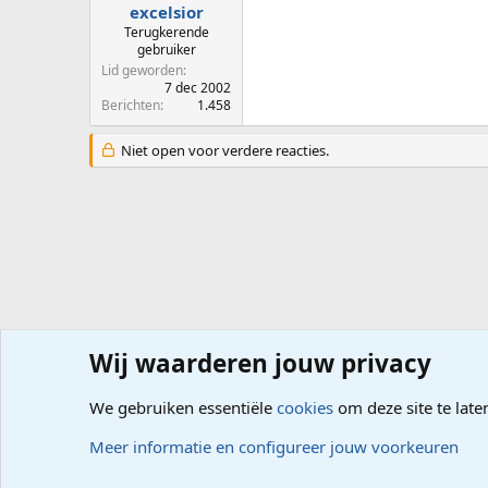
excelsior
Terugkerende
gebruiker
Lid geworden
7 dec 2002
Berichten
1.458
Niet open voor verdere reacties.
Wij waarderen jouw privacy
Forums
Computerproblemen
Software
Foto- Video-
We gebruiken essentiële
cookies
om deze site te late
Cookies
Meer informatie en configureer jouw voorkeuren