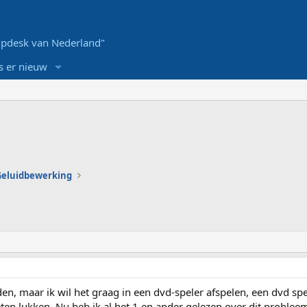
pdesk van Nederland"
s er nieuw
 Geluidbewerking
den, maar ik wil het graag in een dvd-speler afspelen, een dvd spe
ten lukken. Nu heb ik al het 1 en ander gelezen over dit probleem