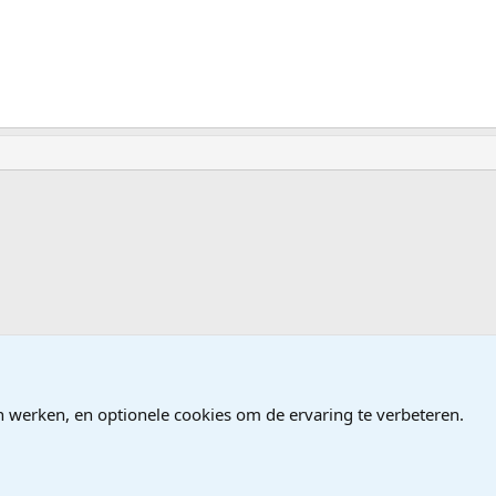
 Geluidbewerking
n werken, en optionele cookies om de ervaring te verbeteren.
®
Community platform by XenForo
© 2010-2026 XenForo Ltd.