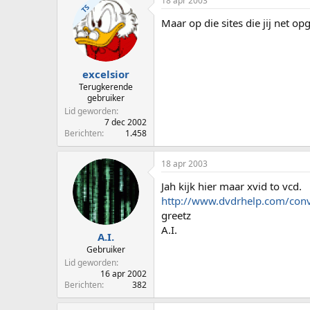
18 apr 2003
TS
Maar op die sites die jij net op
excelsior
Terugkerende
gebruiker
Lid geworden
7 dec 2002
Berichten
1.458
18 apr 2003
Jah kijk hier maar xvid to vcd.
http://www.dvdrhelp.com/conv
greetz
A.I.
A.I.
Gebruiker
Lid geworden
16 apr 2002
Berichten
382