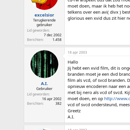
p
u
moet doen, maar ik heb het nog 
s
m
telkens over een avi( divx ) be
t
excelsior
glorious een xvid dus zit hier 
a
Terugkerende
r
gebruiker
t
Lid geworden
e
7 dec 2002
Berichten
1.458
r
18 apr 2003
Hallo
Jij hebt een xvid film, dit is on
branden moet je een dvd brand
film als vcd, of svcd branden. 
A.I.
opnieuw encoderen naar een an
Gebruiker
met bij nero als vcd of svcd. K
Lid geworden
moet doen, en op
http://www.
16 apr 2002
Berichten
382
vcd of svcd ondersteund, meest
Greetz
A.I.