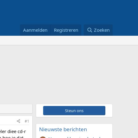
Aanmelden
Registreren
Zoeken
Steun ons
#1
Nieuwste berichten
ler diee cd-r
 hoe je dat