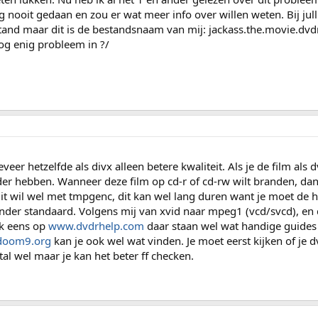
nooit gedaan en zou er wat meer info over willen weten. Bij jull
stand maar dit is de bestandsnaam van mij: jackass.the.movie.dvdr
nog enig probleem in ?/
geveer hetzelfde als divx alleen betere kwaliteit. Als je de film als d
er hebben. Wanneer deze film op cd-r of cd-rw wilt branden, dan
Dit wil wel met tmpgenc, dit kan wel lang duren want je moet de h
der standaard. Volgens mij van xvid naar mpeg1 (vcd/svcd), en
ijk eens op
www.dvdrhelp.com
daar staan wel wat handige guides 
doom9.org
kan je ook wel wat vinden. Je moet eerst kijken of je 
al wel maar je kan het beter ff checken.