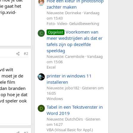
Hoe een kleur in photoshop
ie gaat het
zachter maken
ip.xvid-
Nieuwste: Dorineke
Vandaag
om 15:43
Foto- Video- Geluidbewerking
Voorkomen van
Opgelost
C
meer wedstrijden als dat er
tafels zijn op dezelfde
speeldag
#2
Nieuwste: Carembole
Vandaag
om 15:06
Excel
vd wilt
printer in windows 11
 moet je de
installeren
ele film
Nieuwste: jobo182
Gisteren om
 dan branden
16:05
op hoe je dat
Windows
dvd speler ook
Tabel in een Tekstvenster in
D
Word 2019
Nieuwste: DutchOirs
Gisteren
om 14:27
VBA (Visual Basic for Appl.)