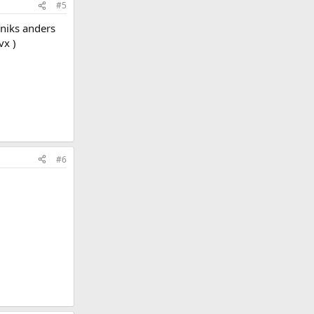
#5
 niks anders
vx )
#6