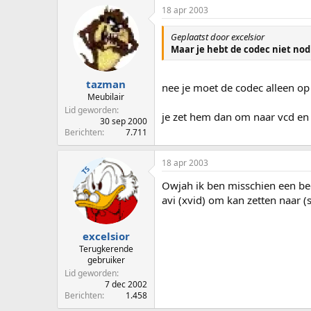
18 apr 2003
Geplaatst door excelsior
Maar je hebt de codec niet nod
tazman
nee je moet de codec alleen o
Meubilair
Lid geworden
je zet hem dan om naar vcd en 
30 sep 2000
Berichten
7.711
18 apr 2003
TS
Owjah ik ben misschien een bee
avi (xvid) om kan zetten naar 
excelsior
Terugkerende
gebruiker
Lid geworden
7 dec 2002
Berichten
1.458