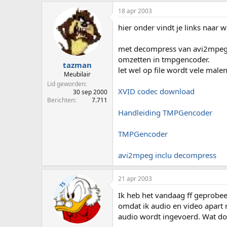
18 apr 2003
hier onder vindt je links naar w
met decompress van avi2mpeg k
omzetten in tmpgencoder.
tazman
let wel op file wordt vele mal
Meubilair
Lid geworden
XVID codec download
30 sep 2000
Berichten
7.711
Handleiding TMPGencoder
TMPGencoder
avi2mpeg inclu decompress
21 apr 2003
TS
Ik heb het vandaag ff geprobee
omdat ik audio en video apart m
audio wordt ingevoerd. Wat doe