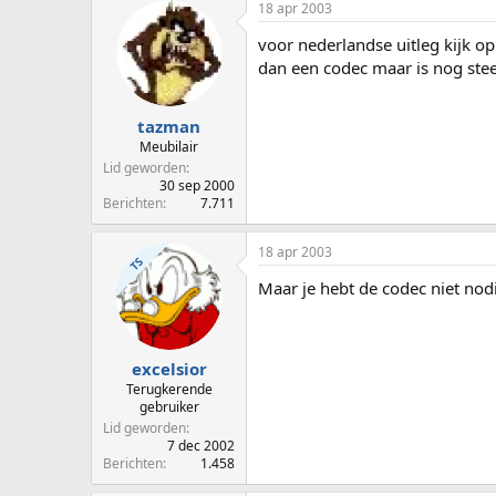
18 apr 2003
voor nederlandse uitleg kijk o
dan een codec maar is nog steed
tazman
Meubilair
Lid geworden
30 sep 2000
Berichten
7.711
18 apr 2003
TS
Maar je hebt de codec niet nod
excelsior
Terugkerende
gebruiker
Lid geworden
7 dec 2002
Berichten
1.458