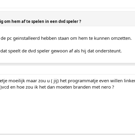
ig om hem af te spelen in een dvd speler ?
p de pc geinstalleerd hebben staan om hem te kunnen omzetten.
dat speelt de dvd speler gewoon af als hij dat ondersteunt.
tje moeilijk maar zou u ( jij) het programmatje even willen link
(s)vcd en hoe zou ik het dan moeten branden met nero ?