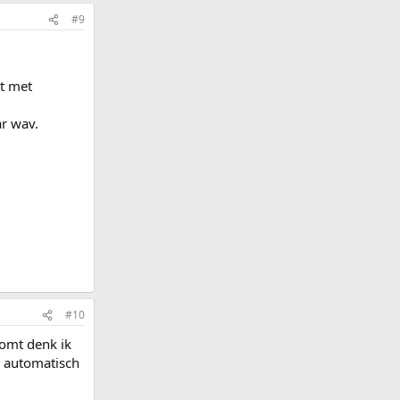
#9
t met
ar wav.
#10
komt denk ik
o automatisch