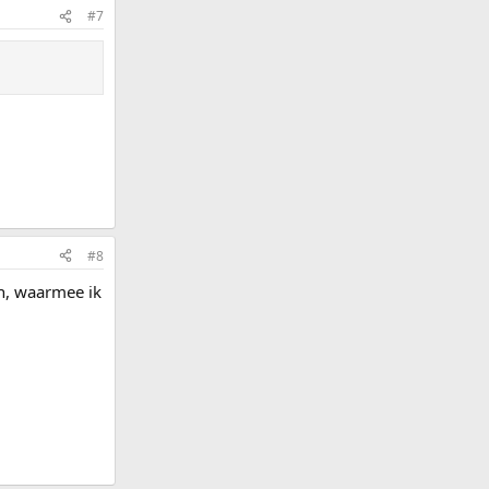
#7
#8
en, waarmee ik