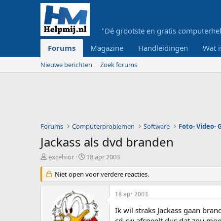
"Dé grootste en gratis computerhel
Forums
Magazine
Handleidingen
Wat i
Nieuwe berichten
Zoek forums
Forums
Computerproblemen
Software
Foto- Video-
Jackass als dvd branden
O
S
excelsior
18 apr 2003
n
t
d
Niet open voor verdere reacties.
a
e
r
r
t
18 apr 2003
w
d
e
a
Ik wil straks Jackass gaan bran
r
t
cd-rw afspeelt dus dat zou moe