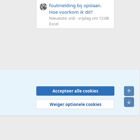
foutmelding bij opslaan.
Hoe voorkom ik dit?
Nieuwste: snb
vrijdag om 12:08
Excel
Bove
Accepteer alle cookies
Contact
Voorwaarden en regels
Privacybeleid
Help
R
Onde
S
Weiger optionele cookies
S