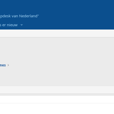
pdesk van Nederland"
s er nieuw
ames