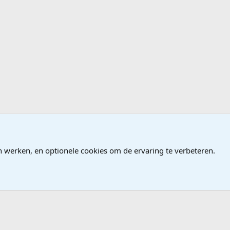
ames
n werken, en optionele cookies om de ervaring te verbeteren.
®
Community platform by XenForo
© 2010-2026 XenForo Ltd.