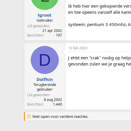
p
u
Ik heb hier een gekopierde vers
s
m
en toe opeens vanzelf alle kant
t
lgroot
a
Gebruiker
systeem: pentium 3 450mhz, 
r
Lid geworden
t
21 apr 2002
e
Berichten
197
r
13 feb 2003
D
J ehbt een "crak" nodig op help
gevonden zulen we je graag hel
Dolfhin
Terugkerende
gebruiker
Lid geworden
8 aug 2002
Berichten
1.440
Niet open voor verdere reacties.