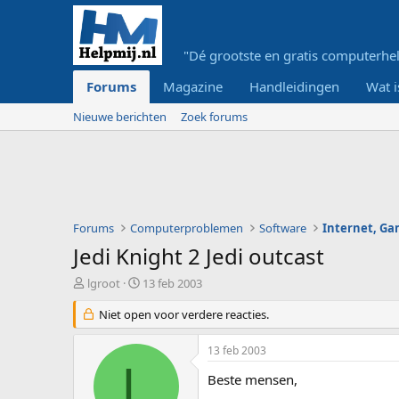
"Dé grootste en gratis computerhel
Forums
Magazine
Handleidingen
Wat i
Nieuwe berichten
Zoek forums
Forums
Computerproblemen
Software
Internet, G
Jedi Knight 2 Jedi outcast
O
S
lgroot
13 feb 2003
n
t
d
Niet open voor verdere reacties.
a
e
r
r
t
13 feb 2003
w
d
L
e
a
Beste mensen,
r
t