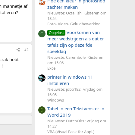
Hoe een kleur in photoshop
jn mannetje af
zachter maken
talleren?
Nieuwste: OctaFish
Gisteren om
18:54
Foto- Video- Geluidbewerking
Voorkomen van
Opgelost
C
meer wedstrijden als dat er
tafels zijn op dezelfde
#2
speeldag
Nieuwste: Carembole
Gisteren
crak hebt
om 15:06
 !
Excel
printer in windows 11
installeren
Nieuwste: jobo182
vrijdag om
16:05
Windows
Tabel in een Tekstvenster in
D
Word 2019
Nieuwste: DutchOirs
vrijdag om
14:27
VBA (Visual Basic for Appl.)