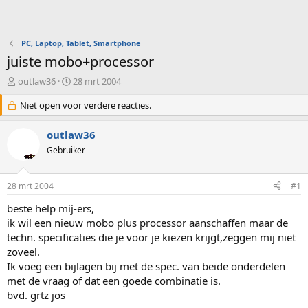
PC, Laptop, Tablet, Smartphone
juiste mobo+processor
O
S
outlaw36
28 mrt 2004
n
t
d
Niet open voor verdere reacties.
a
e
r
r
t
outlaw36
w
d
Gebruiker
e
a
r
t
p
u
28 mrt 2004
#1
s
m
t
beste help mij-ers,
a
ik wil een nieuw mobo plus processor aanschaffen maar de
r
techn. specificaties die je voor je kiezen krijgt,zeggen mij niet
t
zoveel.
e
Ik voeg een bijlagen bij met de spec. van beide onderdelen
r
met de vraag of dat een goede combinatie is.
bvd. grtz jos