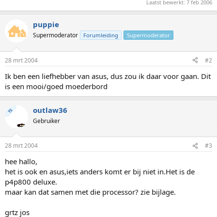
Laatst bewerkt:
7 feb 2006
puppie
Supermoderator
Forumleiding
Supermoderator
28 mrt 2004
#2
Ik ben een liefhebber van asus, dus zou ik daar voor gaan. Dit
is een mooi/goed moederbord
outlaw36
TS
Gebruiker
28 mrt 2004
#3
hee hallo,
het is ook en asus,iets anders komt er bij niet in.Het is de
p4p800 deluxe.
maar kan dat samen met die processor? zie bijlage.
grtz jos