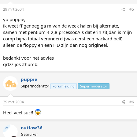
29 mrt 2004
#5
yo puppie,
ik weet ff genoeg,ga m van de week halen bij alternate,
samen met pentium 4 2,8 prcessor.Als dat erin zit,dan is mijn
comp bijna totaal veranderd (was eerst een packard bell)
alleen de floppy en een HD zijn dan nog origineel.
bedankt voor het advies
grtzz jos :thumb:
puppie
Supermoderator
Forumleiding
Supermoderator
29 mrt 2004
#6
Heel veel suc6
outlaw36
TS
Gebruiker