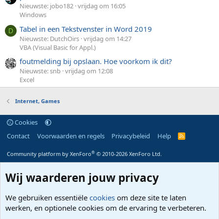
Nieuwste: jobo182
vrijdag om 16:05
Windows
Tabel in een Tekstvenster in Word 2019
D
Nieuwste: DutchOirs
vrijdag om 14:27
VBA (Visual Basic for Appl.)
foutmelding bij opslaan. Hoe voorkom ik dit?
Nieuwste: snb
vrijdag om 12:08
Excel
Internet, Games
Cookies
Contact
Voorwaarden en regels
Privacybeleid
Help
R
S
S
®
Community platform by XenForo
© 2010-2026 XenForo Ltd.
Wij waarderen jouw privacy
We gebruiken essentiële
cookies
om deze site te laten
werken, en optionele cookies om de ervaring te verbeteren.