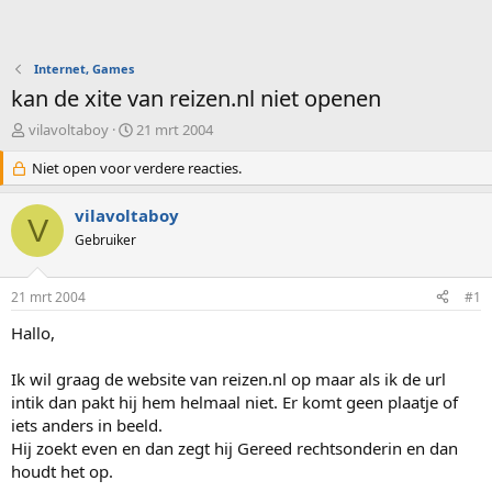
Internet, Games
kan de xite van reizen.nl niet openen
O
S
vilavoltaboy
21 mrt 2004
n
t
d
Niet open voor verdere reacties.
a
e
r
r
t
vilavoltaboy
V
w
d
Gebruiker
e
a
r
t
p
u
21 mrt 2004
#1
s
m
t
Hallo,
a
r
Ik wil graag de website van reizen.nl op maar als ik de url
t
intik dan pakt hij hem helmaal niet. Er komt geen plaatje of
e
iets anders in beeld.
r
Hij zoekt even en dan zegt hij Gereed rechtsonderin en dan
houdt het op.