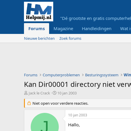
"Dé grootste en gratis computerhel
Forums
Magazine
Handleidingen
Wat i
Nieuwe berichten
Zoek forums
Forums
Computerproblemen
Besturingssysteem
Wi
Kan Dir00001 directory niet ver
O
S
Jack le Crack
10 jan 2003
n
t
d
Niet open voor verdere reacties.
a
e
r
r
t
10 jan 2003
w
d
J
e
a
Hallo,
r
t