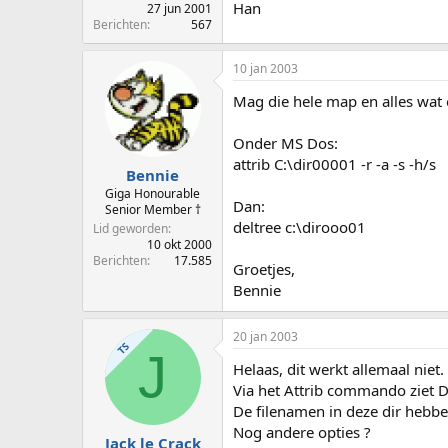
Han
27 jun 2001
Berichten
567
10 jan 2003
Mag die hele map en alles wat 
Onder MS Dos:
attrib C:\dir00001 -r -a -s -h/s
Bennie
Giga Honourable
Dan:
Senior Member †
deltree c:\dirooo01
Lid geworden
10 okt 2000
Berichten
17.585
Groetjes,
Bennie
20 jan 2003
TS
J
Helaas, dit werkt allemaal niet.
Via het Attrib commando ziet DO
De filenamen in deze dir hebb
Nog andere opties ?
Jack le Crack