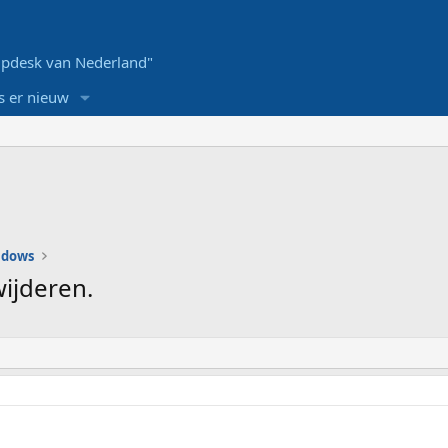
pdesk van Nederland"
s er nieuw
ndows
wijderen.