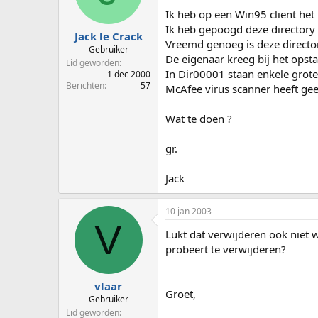
p
u
Ik heb op een Win95 client het
s
m
Ik heb gepoogd deze directory 
t
Jack le Crack
Vreemd genoeg is deze director
a
Gebruiker
De eigenaar kreeg bij het opst
r
Lid geworden
t
In Dir00001 staan enkele grot
1 dec 2000
e
Berichten
57
McAfee virus scanner heeft ge
r
Wat te doen ?
gr.
Jack
10 jan 2003
V
Lukt dat verwijderen ook niet 
probeert te verwijderen?
vlaar
Groet,
Gebruiker
Lid geworden