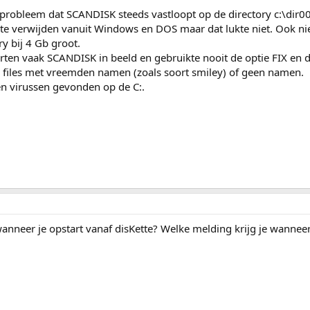
 probleem dat SCANDISK steeds vastloopt op de directory c:\dir0
te verwijden vanuit Windows en DOS maar dat lukte niet. Ook niet
y bij 4 Gb groot.
arten vaak SCANDISK in beeld en gebruikte nooit de optie FIX en 
e files met vreemden namen (zoals soort smiley) of geen namen.
en virussen gevonden op de C:.
wanneer je opstart vanaf disKette? Welke melding krijg je wannee