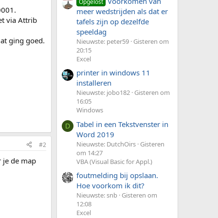
Voorkomen van
Opgelost
0001.
meer wedstrijden als dat er
 via Attrib
tafels zijn op dezelfde
speeldag
dat ging goed.
Nieuwste: peter59
Gisteren om
20:15
Excel
printer in windows 11
installeren
Nieuwste: jobo182
Gisteren om
16:05
Windows
Tabel in een Tekstvenster in
D
Word 2019
Nieuwste: DutchOirs
Gisteren
#2
om 14:27
r je de map
VBA (Visual Basic for Appl.)
foutmelding bij opslaan.
Hoe voorkom ik dit?
Nieuwste: snb
Gisteren om
12:08
Excel