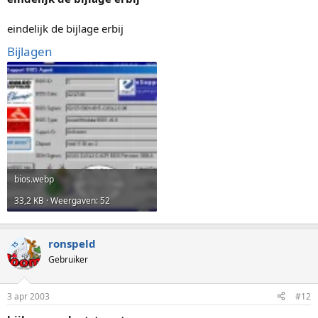
eindelijk de bijlage erbij
Bijlagen
bios.webp
33,2 KB · Weergaven: 52
ronspeld
TS
Gebruiker
3 apr 2003
#12