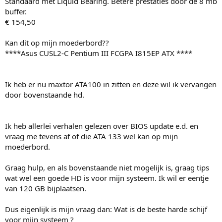
Standaard met Liquid Bearing. Betere prestaties door de 8 mb
buffer.
€ 154,50
Kan dit op mijn moederbord??
****Asus CUSL2-C Pentium III FCGPA I815EP ATX ****
Ik heb er nu maxtor ATA100 in zitten en deze wil ik vervangen
door bovenstaande hd.
Ik heb allerlei verhalen gelezen over BIOS update e.d. en
vraag me tevens af of die ATA 133 wel kan op mijn
moederbord.
Graag hulp, en als bovenstaande niet mogelijk is, graag tips
wat wel een goede HD is voor mijn systeem. Ik wil er eentje
van 120 GB bijplaatsen.
Dus eigenlijk is mijn vraag dan: Wat is de beste harde schijf
voor mijn systeem ?