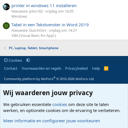
printer in windows 11 installeren
Nieuwste: jobo182
vrijdag om 16:05
Windows
Tabel in een Tekstvenster in Word 2019
D
Nieuwste: DutchOirs
vrijdag om 14:27
VBA (Visual Basic for Appl.)
PC, Laptop, Tablet, Smartphone
Cookies
Contact
Voorwaarden en regels
Privacybeleid
Help
R
S
S
®
Community platform by XenForo
© 2010-2026 XenForo Ltd.
Wij waarderen jouw privacy
We gebruiken essentiële
cookies
om deze site te laten
werken, en optionele cookies om de ervaring te verbeteren.
Meer informatie en configureer jouw voorkeuren