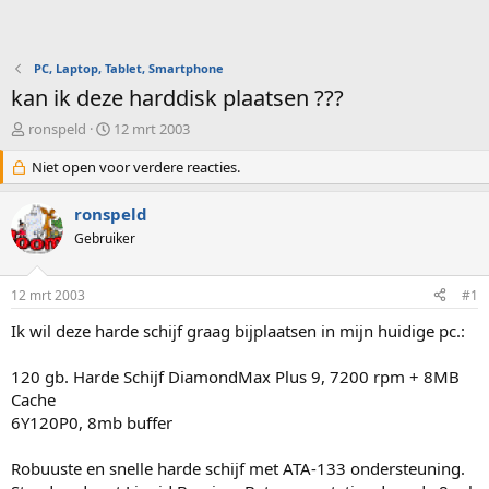
PC, Laptop, Tablet, Smartphone
kan ik deze harddisk plaatsen ???
O
S
ronspeld
12 mrt 2003
n
t
d
Niet open voor verdere reacties.
a
e
r
r
t
ronspeld
w
d
Gebruiker
e
a
r
t
p
u
12 mrt 2003
#1
s
m
t
Ik wil deze harde schijf graag bijplaatsen in mijn huidige pc.:
a
r
120 gb. Harde Schijf DiamondMax Plus 9, 7200 rpm + 8MB
t
Cache
e
6Y120P0, 8mb buffer
r
Robuuste en snelle harde schijf met ATA-133 ondersteuning.