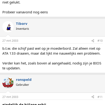
niet gelukt.
Probeer vanavond nog eens
Tiborv
Inventaris
27 mrt 2003
#10
b.t.w. die schijf past wel op je moederbord. Zal alleen niet op
ATA 133 draaien, maar dat lijkt me nauwelijks een probleem.
Verder kan het, zoals boven al aangehaald, nodig zijn je BIOS
te updaten.
ronspeld
TS
Gebruiker
27 mrt 2003
#11
eindelijk de bijlage erbij