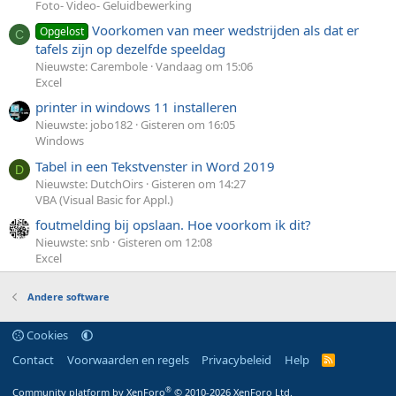
Foto- Video- Geluidbewerking
Voorkomen van meer wedstrijden als dat er
Opgelost
C
tafels zijn op dezelfde speeldag
Nieuwste: Carembole
Vandaag om 15:06
Excel
printer in windows 11 installeren
Nieuwste: jobo182
Gisteren om 16:05
Windows
Tabel in een Tekstvenster in Word 2019
D
Nieuwste: DutchOirs
Gisteren om 14:27
VBA (Visual Basic for Appl.)
foutmelding bij opslaan. Hoe voorkom ik dit?
Nieuwste: snb
Gisteren om 12:08
Excel
Andere software
Cookies
Contact
Voorwaarden en regels
Privacybeleid
Help
R
S
S
®
Community platform by XenForo
© 2010-2026 XenForo Ltd.