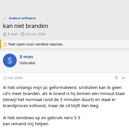
Andere software
kan niet branden
O
S
$ man
23 mrt 2004
n
t
d
Niet open voor verdere reacties.
a
e
r
r
t
$ man
$
w
d
Gebruiker
e
a
r
t
p
u
23 mrt 2004
#1
s
m
t
ik heb onlangs mijn pc geformateerd. sindsdien kan ik geen
a
cd's meer branden. als ik brand is hij binnen een minuut klaar
r
(terwijl het normaal rond de 3 minuten duurt) en staat er
t
brandproces voltooid, maar de cd blijft dan leeg.
e
r
ik heb windows xp en gebruik nero 5.5
kan iemand mij helpen