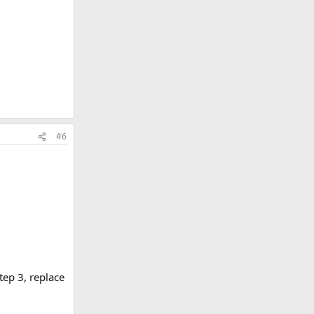
#6
tep 3, replace