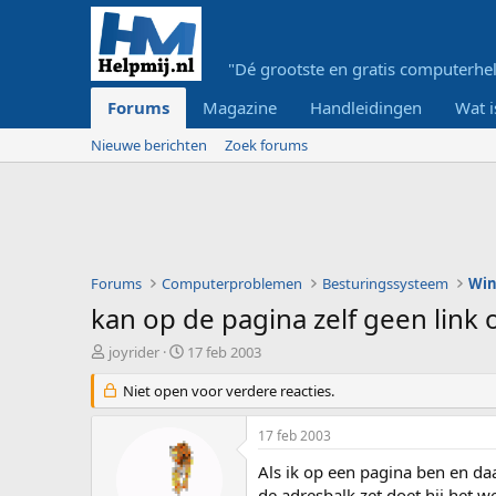
"Dé grootste en gratis computerhel
Forums
Magazine
Handleidingen
Wat i
Nieuwe berichten
Zoek forums
Forums
Computerproblemen
Besturingssysteem
Wi
kan op de pagina zelf geen link
O
S
joyrider
17 feb 2003
n
t
d
Niet open voor verdere reacties.
a
e
r
r
t
17 feb 2003
w
d
e
a
Als ik op een pagina ben en daar
r
t
de adresbalk zet doet hij het we