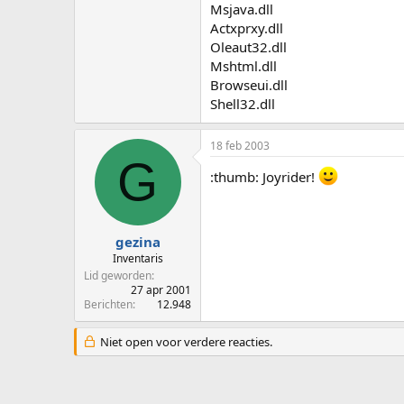
Msjava.dll
Actxprxy.dll
Oleaut32.dll
Mshtml.dll
Browseui.dll
Shell32.dll
18 feb 2003
G
:thumb: Joyrider!
gezina
Inventaris
Lid geworden
27 apr 2001
Berichten
12.948
Niet open voor verdere reacties.