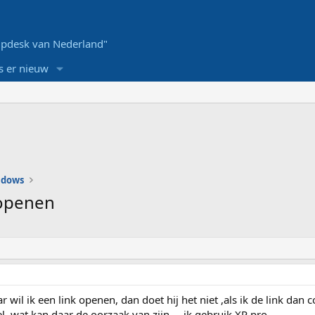
pdesk van Nederland"
s er nieuw
ndows
 openen
 wil ik een link openen, dan doet hij het niet ,als ik de link dan c
l..wat kan daar de oorzaak van zijn ....ik gebruik XP pro