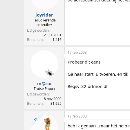
p
u
s
m
t
joyrider
a
Terugkerende
r
gebruiker
t
Lid geworden
e
21 jul 2001
Berichten
1.416
r
17 feb 2003
Probeer dit eens:
Ga naar start, uitvoeren, en tik 
m@rio
Regsvr32 urlmon.dll
Trotse Pappa
Lid geworden
8 nov 2000
Berichten
31.925
17 feb 2003
TS
heb ik gedaan ..maar het help ni