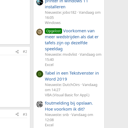
printer in windows 11
installeren
Nieuwste: jobo182
Vandaag om
16:05
Windows
Voorkomen van
Opgelost
meer wedstrijden als dat er
tafels zijn op dezelfde
speeldag
#2
Nieuwste: mvdvlist
Vandaag om
15:40
Excel
Tabel in een Tekstvenster in
D
Word 2019
Nieuwste: DutchOirs
Vandaag
om 14:27
VBA (Visual Basic for Appl.)
foutmelding bij opslaan.
Hoe voorkom ik dit?
#3
Nieuwste: snb
Vandaag om
12:08
Excel