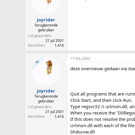
joyrider
Terugkerende
gebruiker
Lid geworden
21 jul 2001
Berichten
1.416
17 feb 2003
TS
deze overnieuw gedaan via start
joyrider
Quit all programs that are runn
Terugkerende
Click Start, and then click Run.
gebruiker
Type regsvr32 /i urlmon.dll, an
Lid geworden
21 jul 2001
When you receive the "DllRegis
Berichten
1.416
If this does not resolve the pro
Urlmon.dll with each of the fil
Shdocvw.dll