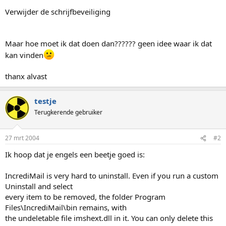
Verwijder de schrijfbeveiliging
Maar hoe moet ik dat doen dan?????? geen idee waar ik dat
kan vinden
thanx alvast
testje
Terugkerende gebruiker
27 mrt 2004
#2
Ik hoop dat je engels een beetje goed is:
IncrediMail is very hard to uninstall. Even if you run a custom
Uninstall and select
every item to be removed, the folder Program
Files\IncrediMail\bin remains, with
the undeletable file imshext.dll in it. You can only delete this