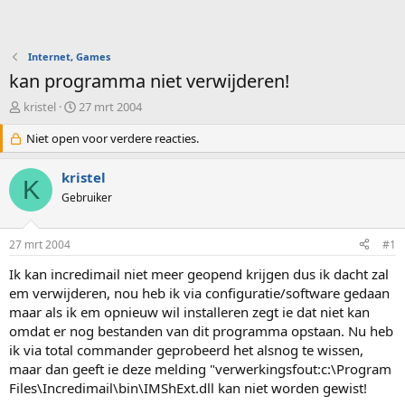
Internet, Games
kan programma niet verwijderen!
O
S
kristel
27 mrt 2004
n
t
d
Niet open voor verdere reacties.
a
e
r
r
t
kristel
K
w
d
Gebruiker
e
a
r
t
p
u
27 mrt 2004
#1
s
m
t
Ik kan incredimail niet meer geopend krijgen dus ik dacht zal
a
em verwijderen, nou heb ik via configuratie/software gedaan
r
maar als ik em opnieuw wil installeren zegt ie dat niet kan
t
omdat er nog bestanden van dit programma opstaan. Nu heb
e
ik via total commander geprobeerd het alsnog te wissen,
r
maar dan geeft ie deze melding "verwerkingsfout:c:\Program
Files\Incredimail\bin\IMShExt.dll kan niet worden gewist!