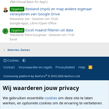
VBA (Visual Basic for Appl.)
Bestand (mp4) en map andere eigenaar
Opgelost
verwijderen van Google Drive
Nieuwste: Aar
Gisteren om 19:20
Google Apps, Libre-/Open Office
Excel maand filteren uit data
Opgelost
F
Nieuwste: frans kooijman
Gisteren om 17:41
Excel
Internet, Games
Cookies
Contact
Voorwaarden en regels
Privacybeleid
Help
R
S
S
®
Community platform by XenForo
© 2010-2026 XenForo Ltd.
Wij waarderen jouw privacy
We gebruiken essentiële
cookies
om deze site te laten
werken, en optionele cookies om de ervaring te verbeteren.