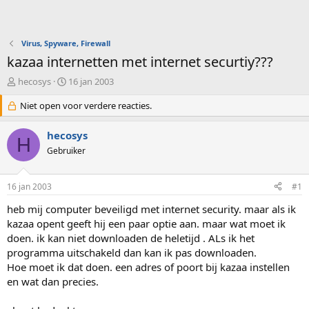
Virus, Spyware, Firewall
kazaa internetten met internet securtiy???
O
S
hecosys
16 jan 2003
n
t
d
Niet open voor verdere reacties.
a
e
r
r
t
hecosys
H
w
d
Gebruiker
e
a
r
t
p
u
16 jan 2003
#1
s
m
t
heb mij computer beveiligd met internet security. maar als ik
a
kazaa opent geeft hij een paar optie aan. maar wat moet ik
r
doen. ik kan niet downloaden de heletijd . ALs ik het
t
programma uitschakeld dan kan ik pas downloaden.
e
Hoe moet ik dat doen. een adres of poort bij kazaa instellen
r
en wat dan precies.