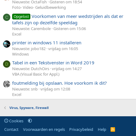
Nieuwste: OctaFish
Gisteren om 18:54
Foto- Video- Geluidbewerking
Voorkomen van meer wedstrijden als dat er
Opgelost
C
tafels zijn op dezelfde speeldag
Nieuwste: Carembole
Gisteren om 15:06
Excel
printer in windows 11 installeren
Nieuwste: jobo182
vrijdag om 16:05
Windows
Tabel in een Tekstvenster in Word 2019
D
Nieuwste: DutchOirs
vrijdag om 14:27
VBA (Visual Basic for Appl.)
foutmelding bij opslaan. Hoe voorkom ik dit?
Nieuwste: snb
vrijdag om 12:08
Excel
Virus, Spyware, Firewall
Cookies
Contact
Voorwaarden en regels
Privacybeleid
Help
R
S