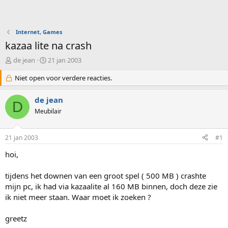
Internet, Games
kazaa lite na crash
O
S
de jean
21 jan 2003
n
t
d
Niet open voor verdere reacties.
a
e
r
r
t
de jean
D
w
d
Meubilair
e
a
r
t
p
u
21 jan 2003
#1
s
m
t
hoi,
a
r
tijdens het downen van een groot spel ( 500 MB ) crashte
t
mijn pc, ik had via kazaalite al 160 MB binnen, doch deze zie
e
ik niet meer staan. Waar moet ik zoeken ?
r
greetz