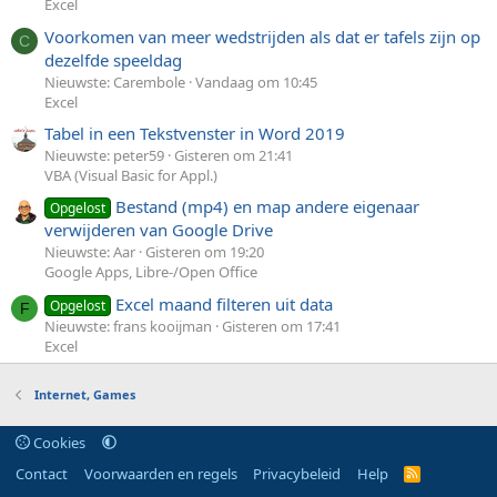
Excel
Voorkomen van meer wedstrijden als dat er tafels zijn op
C
dezelfde speeldag
Nieuwste: Carembole
Vandaag om 10:45
Excel
Tabel in een Tekstvenster in Word 2019
Nieuwste: peter59
Gisteren om 21:41
VBA (Visual Basic for Appl.)
Bestand (mp4) en map andere eigenaar
Opgelost
verwijderen van Google Drive
Nieuwste: Aar
Gisteren om 19:20
Google Apps, Libre-/Open Office
Excel maand filteren uit data
Opgelost
F
Nieuwste: frans kooijman
Gisteren om 17:41
Excel
Internet, Games
Cookies
Contact
Voorwaarden en regels
Privacybeleid
Help
R
S