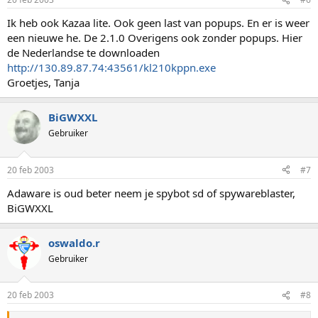
Ik heb ook Kazaa lite. Ook geen last van popups. En er is weer
een nieuwe he. De 2.1.0 Overigens ook zonder popups. Hier
de Nederlandse te downloaden
http://130.89.87.74:43561/kl210kppn.exe
Groetjes, Tanja
BiGWXXL
Gebruiker
20 feb 2003
#7
Adaware is oud beter neem je spybot sd of spywareblaster,
BiGWXXL
oswaldo.r
Gebruiker
20 feb 2003
#8