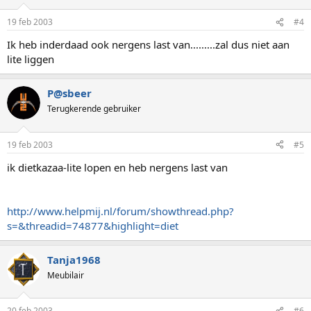
19 feb 2003
#4
Ik heb inderdaad ook nergens last van.........zal dus niet aan
lite liggen
P@sbeer
Terugkerende gebruiker
19 feb 2003
#5
ik dietkazaa-lite lopen en heb nergens last van
http://www.helpmij.nl/forum/showthread.php?
s=&threadid=74877&highlight=diet
Tanja1968
Meubilair
20 feb 2003
#6