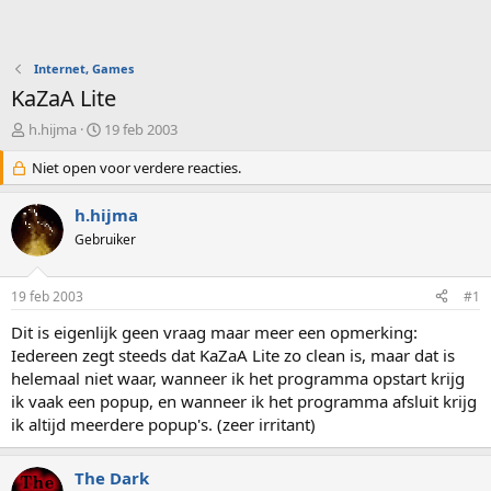
Internet, Games
KaZaA Lite
O
S
h.hijma
19 feb 2003
n
t
d
Niet open voor verdere reacties.
a
e
r
r
t
h.hijma
w
d
Gebruiker
e
a
r
t
p
u
19 feb 2003
#1
s
m
t
Dit is eigenlijk geen vraag maar meer een opmerking:
a
Iedereen zegt steeds dat KaZaA Lite zo clean is, maar dat is
r
helemaal niet waar, wanneer ik het programma opstart krijg
t
ik vaak een popup, en wanneer ik het programma afsluit krijg
e
ik altijd meerdere popup's. (zeer irritant)
r
The Dark