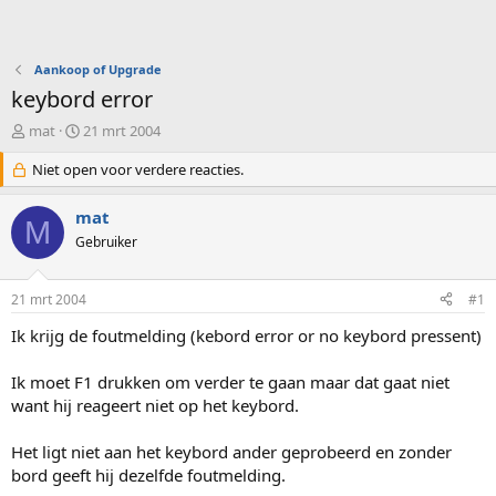
Aankoop of Upgrade
keybord error
O
S
mat
21 mrt 2004
n
t
d
Niet open voor verdere reacties.
a
e
r
r
t
mat
M
w
d
Gebruiker
e
a
r
t
p
u
21 mrt 2004
#1
s
m
t
Ik krijg de foutmelding (kebord error or no keybord pressent)
a
r
Ik moet F1 drukken om verder te gaan maar dat gaat niet
t
want hij reageert niet op het keybord.
e
r
Het ligt niet aan het keybord ander geprobeerd en zonder
bord geeft hij dezelfde foutmelding.