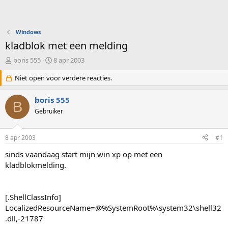
Windows
kladblok met een melding
O
S
boris 555
8 apr 2003
n
t
d
Niet open voor verdere reacties.
a
e
r
r
t
boris 555
B
w
d
Gebruiker
e
a
r
t
p
u
8 apr 2003
#1
s
m
t
sinds vaandaag start mijn win xp op met een
a
kladblokmelding.
r
t
e
[.ShellClassInfo]
r
LocalizedResourceName=@%SystemRoot%\system32\shell32
.dll,-21787