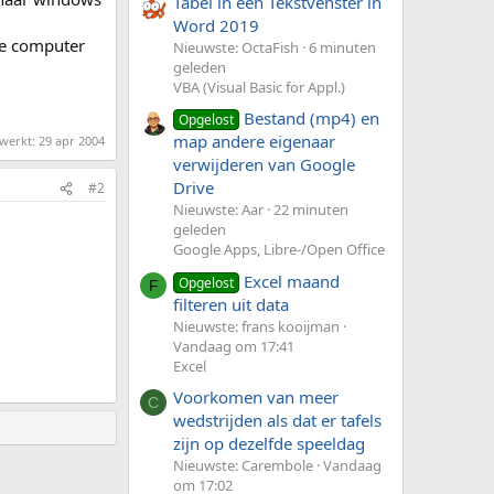
Tabel in een Tekstvenster in
Word 2019
 de computer
Nieuwste: OctaFish
6 minuten
geleden
VBA (Visual Basic for Appl.)
Bestand (mp4) en
Opgelost
map andere eigenaar
ewerkt:
29 apr 2004
verwijderen van Google
Drive
#2
Nieuwste: Aar
22 minuten
geleden
Google Apps, Libre-/Open Office
Excel maand
Opgelost
F
filteren uit data
Nieuwste: frans kooijman
Vandaag om 17:41
Excel
Voorkomen van meer
C
wedstrijden als dat er tafels
zijn op dezelfde speeldag
Nieuwste: Carembole
Vandaag
om 17:02