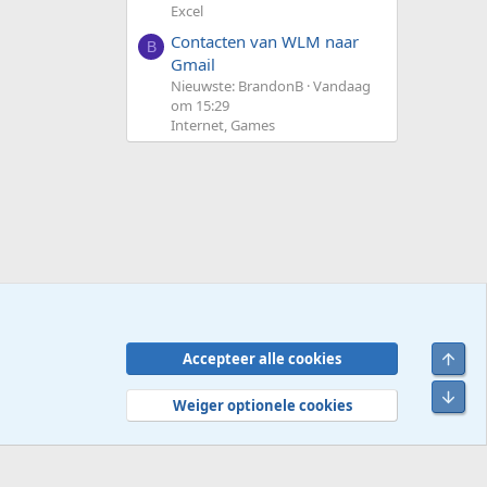
Excel
Contacten van WLM naar
B
Gmail
Nieuwste: BrandonB
Vandaag
om 15:29
Internet, Games
Bove
Accepteer alle cookies
Contact
Voorwaarden en regels
Privacybeleid
Help
R
Onde
S
Weiger optionele cookies
S