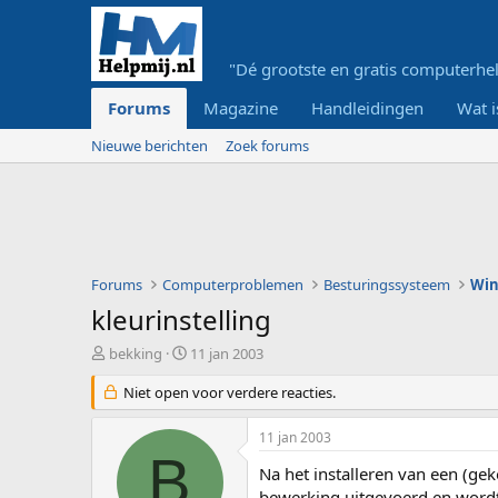
"Dé grootste en gratis computerhel
Forums
Magazine
Handleidingen
Wat i
Nieuwe berichten
Zoek forums
Forums
Computerproblemen
Besturingssysteem
Wi
kleurinstelling
O
S
bekking
11 jan 2003
n
t
d
Niet open voor verdere reacties.
a
e
r
r
t
11 jan 2003
w
d
B
e
a
Na het installeren van een (ge
r
t
bewerking uitgevoerd en wordt