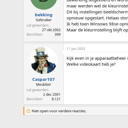
p
u
maar werden wel de kleurinstel
s
m
Dit bij instellingen beeldsche
t
bekking
opnieuw opgestart. Helaas sto
a
Gebruiker
Ik heb toen Winsows 98se opnie
r
Lid geworden
t
Maar de kleurinstelling blijft 
27 okt 2002
e
Berichten
399
r
11 jan 2003
Kijk even in je apparaatbeheer 
Welke videokaart heb je?
Caspar107
Meubilair
Lid geworden
2 dec 2001
Berichten
8.121
Niet open voor verdere reacties.