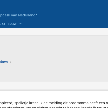
pdesk van Nederland"
s er nieuw
ndows
kopieerd) spelletje kreeg ik de melding dit programma heeft een 
 nu afgesloten. Na op sluiten gedrukt te hebben keerde ik terug