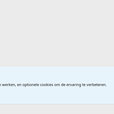
ndows
n werken, en optionele cookies om de ervaring te verbeteren.
®
Community platform by XenForo
© 2010-2026 XenForo Ltd.