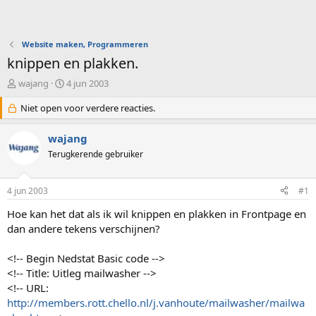
Website maken, Programmeren
knippen en plakken.
O
S
wajang
4 jun 2003
n
t
d
Niet open voor verdere reacties.
a
e
r
r
t
wajang
w
d
Terugkerende gebruiker
e
a
r
t
p
u
4 jun 2003
#1
s
m
t
Hoe kan het dat als ik wil knippen en plakken in Frontpage en
a
dan andere tekens verschijnen?
r
t
<!-- Begin Nedstat Basic code -->
e
<!-- Title: Uitleg mailwasher -->
r
<!-- URL:
http://members.rott.chello.nl/j.vanhoute/mailwasher/mailwa