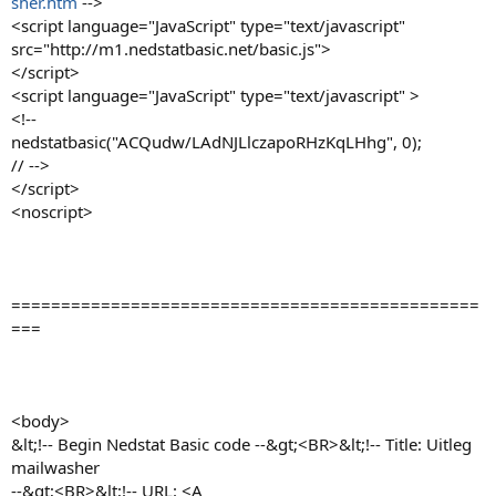
sher.htm
-->
<script language="JavaScript" type="text/javascript"
src="http://m1.nedstatbasic.net/basic.js">
</script>
<script language="JavaScript" type="text/javascript" >
<!--
nedstatbasic("ACQudw/LAdNJLlczapoRHzKqLHhg", 0);
// -->
</script>
<noscript>
===============================================
===
<body>
&lt;!-- Begin Nedstat Basic code --&gt;<BR>&lt;!-- Title: Uitleg
mailwasher
--&gt;<BR>&lt;!-- URL: <A