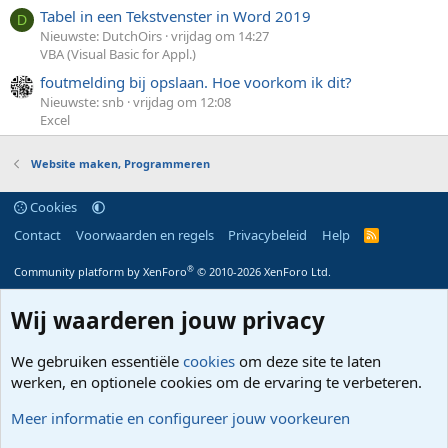
Tabel in een Tekstvenster in Word 2019
D
Nieuwste: DutchOirs
vrijdag om 14:27
VBA (Visual Basic for Appl.)
foutmelding bij opslaan. Hoe voorkom ik dit?
Nieuwste: snb
vrijdag om 12:08
Excel
Website maken, Programmeren
Cookies
Contact
Voorwaarden en regels
Privacybeleid
Help
R
S
S
®
Community platform by XenForo
© 2010-2026 XenForo Ltd.
Wij waarderen jouw privacy
We gebruiken essentiële
cookies
om deze site te laten
werken, en optionele cookies om de ervaring te verbeteren.
Meer informatie en configureer jouw voorkeuren