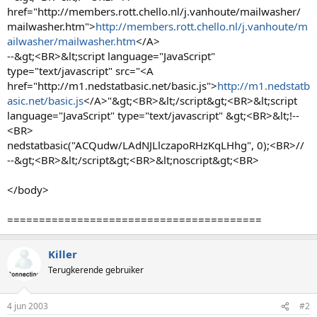
href="http://members.rott.chello.nl/j.vanhoute/mailwasher/
mailwasher.htm">
http://members.rott.chello.nl/j.vanhoute/m
ailwasher/mailwasher.htm
</A>
--&gt;<BR>&lt;script language="JavaScript"
type="text/javascript" src="<A
href="http://m1.nedstatbasic.net/basic.js">
http://m1.nedstatb
asic.net/basic.js
</A>"&gt;<BR>&lt;/script&gt;<BR>&lt;script
language="JavaScript" type="text/javascript" &gt;<BR>&lt;!--
<BR>
nedstatbasic("ACQudw/LAdNJLlczapoRHzKqLHhg", 0);<BR>//
--&gt;<BR>&lt;/script&gt;<BR>&lt;noscript&gt;<BR>
</body>
========================================
Killer
Terugkerende gebruiker
4 jun 2003
#2