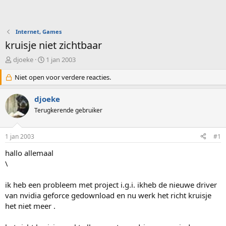
Internet, Games
kruisje niet zichtbaar
O
S
djoeke
1 jan 2003
n
t
d
Niet open voor verdere reacties.
a
e
r
r
t
djoeke
w
d
Terugkerende gebruiker
e
a
r
t
p
u
1 jan 2003
#1
s
m
t
hallo allemaal
a
\
r
t
ik heb een probleem met project i.g.i. ikheb de nieuwe driver
e
van nvidia geforce gedownload en nu werk het richt kruisje
r
het niet meer .