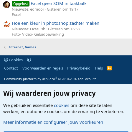
Excel geen SOM in taakbalk
Opgelost
Nieuwste: edmoor
Gisteren om 19:17
Excel
Hoe een kleur in photoshop zachter maken
Nieuwste: OctaFish
Gisteren om 16:58
Foto- Video- Geluidbewerking
Internet, Games
Cookies
Contact
Voorwaarden en regels
Privacybeleid
Help
R
S
S
®
Community platform by XenForo
© 2010-2026 XenForo Ltd.
Wij waarderen jouw privacy
We gebruiken essentiële
cookies
om deze site te laten
werken, en optionele cookies om de ervaring te verbeteren.
Meer informatie en configureer jouw voorkeuren