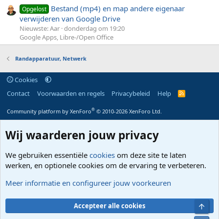
Bestand (mp4) en map andere eigenaar
Opgelost
verwijderen van Google Drive
Nieuwste: Aar
donderdag om 19:20
Google Apps, Libre-/Open Office
Randapparatuur, Netwerk
Cookies
Contact
Voorwaarden en regels
Privacybeleid
Help
R
S
S
®
Community platform by XenForo
© 2010-2026 XenForo Ltd.
Wij waarderen jouw privacy
We gebruiken essentiële
cookies
om deze site te laten
werken, en optionele cookies om de ervaring te verbeteren.
Meer informatie en configureer jouw voorkeuren
Bove
Accepteer alle cookies