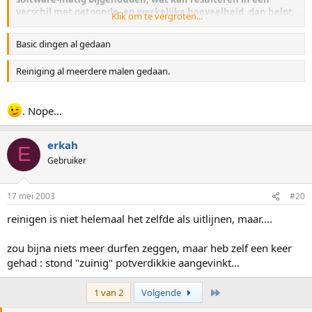
verschil met getoonde- en werkelijke hoeveelheid. dan helpt
Klik om te vergroten...
alleen nieuwe cartridge plaatsen...duh
Basic dingen al gedaan
greetings from Erkah
Reiniging al meerdere malen gedaan.
. Nope...
erkah
E
Gebruiker
17 mei 2003
#20
reinigen is niet helemaal het zelfde als uitlijnen, maar....
zou bijna niets meer durfen zeggen, maar heb zelf een keer
gehad : stond "zuinig" potverdikkie aangevinkt...
Laatste
1 van 2
Volgende