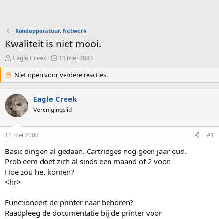
Randapparatuur, Netwerk
Kwaliteit is niet mooi.
O
S
Eagle Creek
11 mei 2003
n
t
d
Niet open voor verdere reacties.
a
e
r
r
t
Eagle Creek
w
d
e
Verenigingslid
a
r
t
p
u
11 mei 2003
#1
s
m
t
Basic dingen al gedaan. Cartridges nog geen jaar oud.
a
Probleem doet zich al sinds een maand of 2 voor.
r
Hoe zou het komen?
t
e
<hr>
r
Functioneert de printer naar behoren?
Raadpleeg de documentatie bij de printer voor