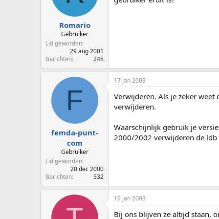
p
u
s
m
t
Romario
a
Gebruiker
r
Lid geworden
t
29 aug 2001
e
Berichten
245
r
17 jan 2003
F
Verwijderen. Als je zeker weet
verwijderen.
Waarschijnlijk gebruik je versie 
femda-punt-
2000/2002 verwijderen de ldb (
com
Gebruiker
Lid geworden
20 dec 2000
Berichten
532
19 jan 2003
T
Bij ons blijven ze altijd staa