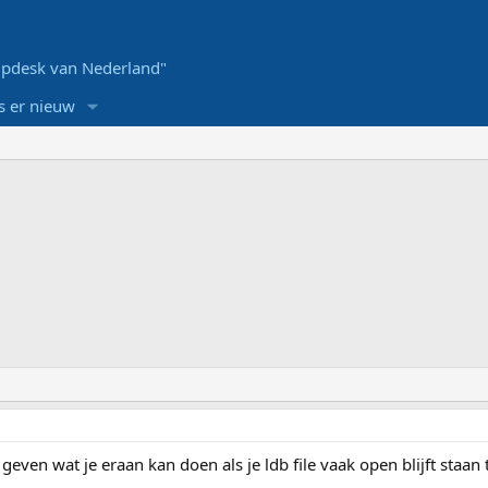
pdesk van Nederland"
s er nieuw
even wat je eraan kan doen als je ldb file vaak open blijft staan 