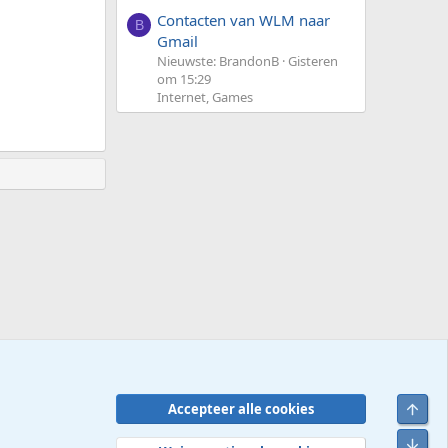
Contacten van WLM naar
B
Gmail
Nieuwste: BrandonB
Gisteren
om 15:29
Internet, Games
Bove
Accepteer alle cookies
Contact
Voorwaarden en regels
Privacybeleid
Help
R
Onde