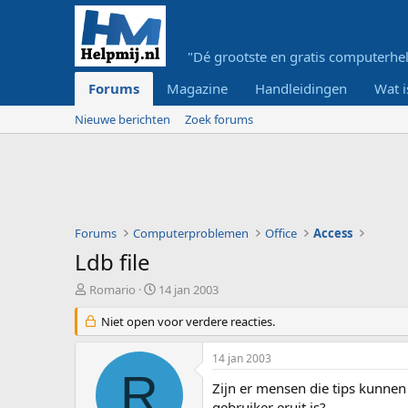
"Dé grootste en gratis computerhel
Forums
Magazine
Handleidingen
Wat i
Nieuwe berichten
Zoek forums
Forums
Computerproblemen
Office
Access
Ldb file
O
S
Romario
14 jan 2003
n
t
d
Niet open voor verdere reacties.
a
e
r
r
t
14 jan 2003
w
d
R
e
a
Zijn er mensen die tips kunnen g
r
t
gebruiker eruit is?