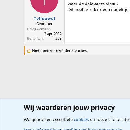
waar de databases staan.
Dit heeft verder geen nadelige
Tvhouwel
Gebruiker
Lid geworden
2 apr 2002
Berichten
258
Niet open voor verdere reacties.
Wij waarderen jouw privacy
Forums
Computerproblemen
Office
Access
We gebruiken essentiële
cookies
om deze site te late
Cookies
Meer informatie en configureer jouw voorkeuren