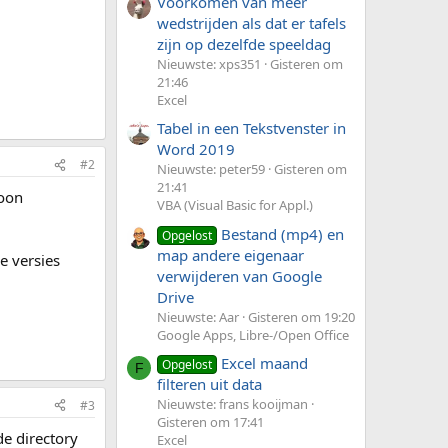
Voorkomen van meer
wedstrijden als dat er tafels
zijn op dezelfde speeldag
Nieuwste: xps351
Gisteren om
21:46
Excel
Tabel in een Tekstvenster in
Word 2019
#2
Nieuwste: peter59
Gisteren om
21:41
woon
VBA (Visual Basic for Appl.)
Bestand (mp4) en
Opgelost
map andere eigenaar
De versies
verwijderen van Google
Drive
Nieuwste: Aar
Gisteren om 19:20
Google Apps, Libre-/Open Office
Excel maand
Opgelost
F
filteren uit data
Nieuwste: frans kooijman
#3
Gisteren om 17:41
de directory
Excel