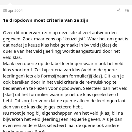
30 apr 2004
#6
1e dropdown moet criteria van 2e zijn
Over dit onderwerp zijn op deze site al veel antwoorden
gegeven. Zoek maar eens op "keuzelijst". Waar het om gaat is
dat nadat je keuze klas hebt gemaakt in bv veld [klas] de
querie van het veld [leerling] wordt aangestuurd door het
veld klas.
Maak een querie op de tabel leerlingen waarin ook het veld
klas voorkomt. Zet bij criteria van klas (veld in de querie
leerlingen) iets als Forms![naam formulier]![klas]. Dit kun je
ook bereiken door in het veld criteria de re-muisknop te
bedienen en te kiezen voor opbouwen. Selecteer dan het veld
[klas] uit het formulier waarin je net de klas geselecteerd
hebt. Dit zorgt er voor dat de querie alleen de leerlingen laat
zien van de klas die je geslecteerd hebt.
Nu moet je nog bij eigenschappen van het veld [klas] bii na
bijwerken het veld [leerling] een requerie geven. Als je dan
even een andere klas selecteert laat de querie ook andere
leerlingen zien. Suc6.