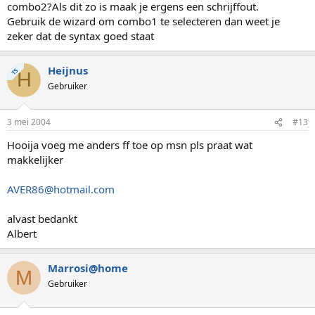
combo2?Als dit zo is maak je ergens een schrijffout.
Gebruik de wizard om combo1 te selecteren dan weet je
zeker dat de syntax goed staat
Heijnus
TS
H
Gebruiker
3 mei 2004
#13
Hooija voeg me anders ff toe op msn pls praat wat
makkelijker
AVER86@hotmail.com
alvast bedankt
Albert
Marrosi@home
M
Gebruiker