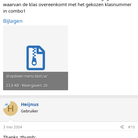
waarvan de klas overeenkomt met het gekozen klasnummer
in combo1
Bijlagen
dropdown menu test.rar
23,6 KB · Weergaven: 26
Heijnus
TS
H
Gebruiker
3 mei 2004
#10
Thanks :thumb: