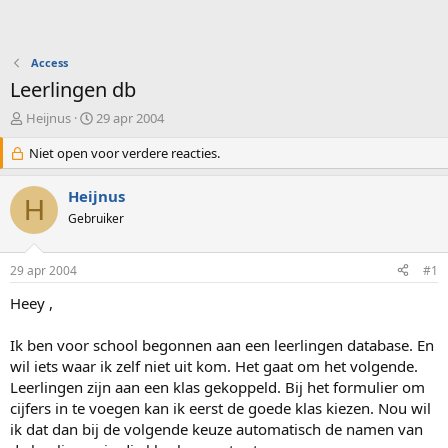
Access
Leerlingen db
O
S
Heijnus
29 apr 2004
n
t
d
Niet open voor verdere reacties.
a
e
r
r
t
Heijnus
H
w
d
Gebruiker
e
a
r
t
p
u
29 apr 2004
#1
s
m
t
Heey ,
a
r
Ik ben voor school begonnen aan een leerlingen database. En
t
wil iets waar ik zelf niet uit kom. Het gaat om het volgende.
e
Leerlingen zijn aan een klas gekoppeld. Bij het formulier om
r
cijfers in te voegen kan ik eerst de goede klas kiezen. Nou wil
ik dat dan bij de volgende keuze automatisch de namen van