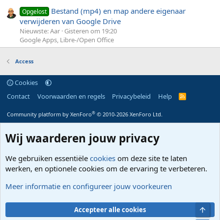
Bestand (mp4) en map andere eigenaar
Opgelost
verwijderen van Google Drive
Nieuwste: Aar
Gisteren om 19:20
Google Apps, Libre-/Open Office
Access
Cookies
Contact
Voorwaarden en regels
Privacybeleid
Help
R
S
S
®
Community platform by XenForo
© 2010-2026 XenForo Ltd.
Wij waarderen jouw privacy
We gebruiken essentiële
cookies
om deze site te laten
werken, en optionele cookies om de ervaring te verbeteren.
Meer informatie en configureer jouw voorkeuren
Bove
Accepteer alle cookies