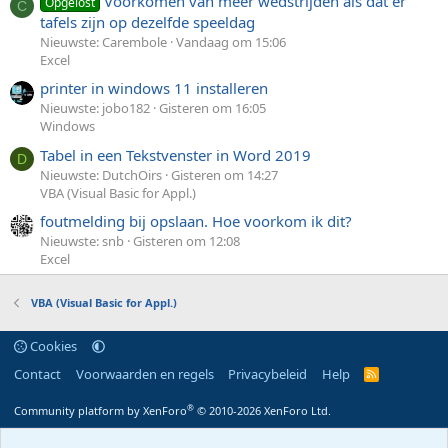
Voorkomen van meer wedstrijden als dat er
Opgelost
C
tafels zijn op dezelfde speeldag
Nieuwste: Carembole
Vandaag om 15:06
Excel
printer in windows 11 installeren
Nieuwste: jobo182
Gisteren om 16:05
Windows
Tabel in een Tekstvenster in Word 2019
D
Nieuwste: DutchOirs
Gisteren om 14:27
VBA (Visual Basic for Appl.)
foutmelding bij opslaan. Hoe voorkom ik dit?
Nieuwste: snb
Gisteren om 12:08
Excel
VBA (Visual Basic for Appl.)
Cookies
Contact
Voorwaarden en regels
Privacybeleid
Help
R
S
S
®
Community platform by XenForo
© 2010-2026 XenForo Ltd.