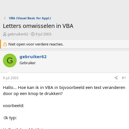
VBA (Visual Basic for Appl.)
Letters omwisselen in VBA
O
S
gebruiker62
9 jul 2003
n
t
d
Niet open voor verdere reacties.
a
e
r
r
t
gebruiker62
G
w
d
Gebruiker
e
a
r
t
p
u
9 jul 2003
#1
s
m
t
Hallo... Hoe kan ik in VBA in bijvoorbeeld een text veranderen
a
door op een knop te drukken?
r
t
voorbeeld:
e
r
-Ik typ: