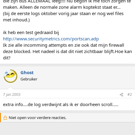
die zijn dus ALLEMAAL leeg!!!! Nu begon ik me toch zorgen te
maken. Alleen de normale zone alarm koptekst staat er...
(bij de eerste logs oktober vorig jaar staan er nog wel files
met inhoud.)
ik heb een test gedraaid bij
http://www.securitymetrics.com/portscan.adp
Ik zie alle incomming attempts en zie ook dat mijn firewall
deze blocked. Het nadeel is dat dit niet zichtbaar blijft.Hoe kan
dit?
Ghost
TS
Gebruiker
7 jan 2003
#2
extra info....de log verdwijnt als ik er doorheen scroll.....
Niet open voor verdere reacties.