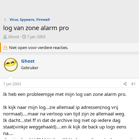
Virus, Spyware, Firewall
log van zone alarm pro
O
S
Ghost
7 jan 2003
n
t
d
Niet open voor verdere reacties.
a
e
r
r
t
Ghost
w
d
Gebruiker
e
a
r
t
p
u
7 jan 2003
#1
s
m
t
Ik heb een probleempje met mijn log van zone alarm pro.
a
r
Ik kijk naar mijn log...zie allemaal ip adressen(nog vrij
t
normaal)....maar na verloop van tijd zijn ze allemaal weg.
e
Ik dacht...stel ff in dat de archive log niet op iedere dag
r
staat(vinkje weggehaald)....en ik kijk de back up logs eens
na....