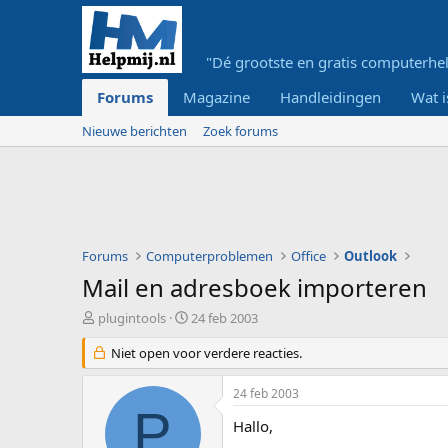
"Dé grootste en gratis computerhel
Forums
Magazine
Handleidingen
Wat i
Nieuwe berichten
Zoek forums
Forums
Computerproblemen
Office
Outlook
Mail en adresboek importeren
O
S
plugintools
24 feb 2003
n
t
d
Niet open voor verdere reacties.
a
e
r
r
t
24 feb 2003
w
d
P
e
a
Hallo,
r
t