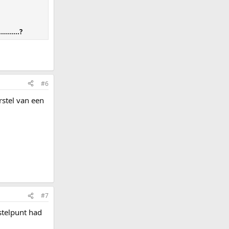
......?
#6
rstel van een
#7
rstelpunt had