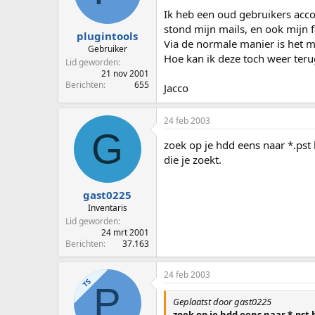
p
u
Ik heb een oud gebruikers acco
s
m
stond mijn mails, en ook mijn f
t
plugintools
Via de normale manier is het m
a
Gebruiker
Hoe kan ik deze toch weer teru
r
Lid geworden
t
21 nov 2001
e
Berichten
655
Jacco
r
24 feb 2003
G
zoek op je hdd eens naar *.pst
die je zoekt.
gast0225
Inventaris
Lid geworden
24 mrt 2001
Berichten
37.163
24 feb 2003
TS
P
Geplaatst door gast0225