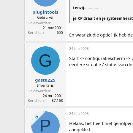
tenzij...............
plugintools
Gebruiker
je XP draait en je systeemhers
Lid geworden
21 nov 2001
Berichten
655
En waar zit die optie? Ik heb 
24 feb 2003
G
Start -> configuratiescherm ->
eerdere situatie / status van d
gast0225
Inventaris
Lid geworden
24 mrt 2001
Berichten
37.163
24 feb 2003
TS
P
Helaas, het heeft niet geholpen.
aangeklikt.