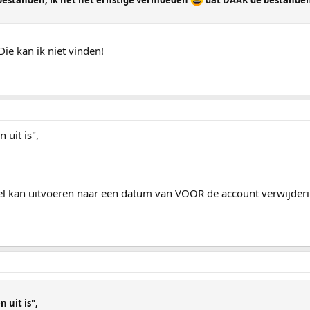
 bestanden, ik het het ernstige vermoeden
dat DAAR de bestanden 
Die kan ik niet vinden!
 uit is",
el kan uitvoeren naar een datum van VOOR de account verwijdering.
 uit is",