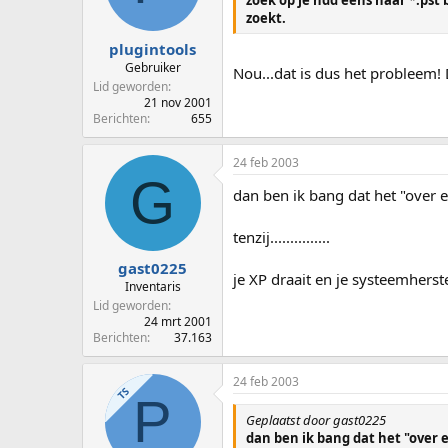
zoek op je hdd eens naar *.pst
zoekt.
plugintools
Gebruiker
Nou...dat is dus het probleem! 
Lid geworden
21 nov 2001
Berichten
655
24 feb 2003
G
dan ben ik bang dat het "over en
tenzij...............
gast0225
je XP draait en je systeemherst
Inventaris
Lid geworden
24 mrt 2001
Berichten
37.163
24 feb 2003
TS
P
Geplaatst door gast0225
dan ben ik bang dat het "over en