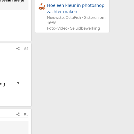
staan die je
Hoe een kleur in photoshop
zachter maken
Nieuwste: OctaFish
Gisteren om
16:58
Foto- Video- Geluidbewerking
#4
.........?
#5