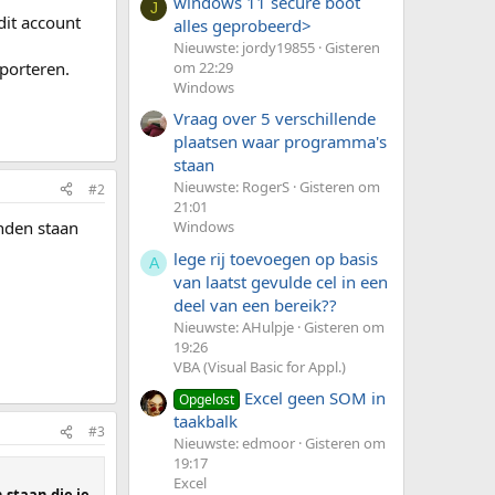
windows 11 secure boot
J
dit account
alles geprobeerd>
Nieuwste: jordy19855
Gisteren
mporteren.
om 22:29
Windows
Vraag over 5 verschillende
plaatsen waar programma's
staan
Nieuwste: RogerS
Gisteren om
#2
21:01
nden staan
Windows
lege rij toevoegen op basis
A
van laatst gevulde cel in een
deel van een bereik??
Nieuwste: AHulpje
Gisteren om
19:26
VBA (Visual Basic for Appl.)
Excel geen SOM in
Opgelost
taakbalk
#3
Nieuwste: edmoor
Gisteren om
19:17
Excel