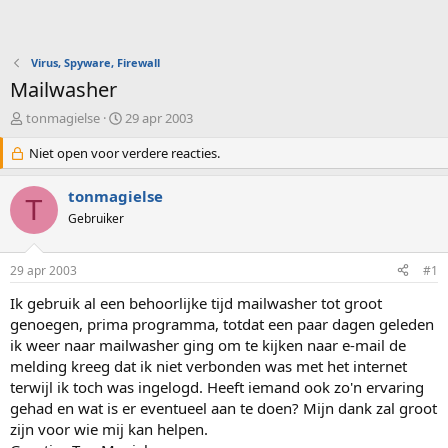
Virus, Spyware, Firewall
Mailwasher
O
S
tonmagielse
29 apr 2003
n
t
d
Niet open voor verdere reacties.
a
e
r
r
t
tonmagielse
T
w
d
Gebruiker
e
a
r
t
p
u
29 apr 2003
#1
s
m
t
Ik gebruik al een behoorlijke tijd mailwasher tot groot
a
genoegen, prima programma, totdat een paar dagen geleden
r
ik weer naar mailwasher ging om te kijken naar e-mail de
t
melding kreeg dat ik niet verbonden was met het internet
e
terwijl ik toch was ingelogd. Heeft iemand ook zo'n ervaring
r
gehad en wat is er eventueel aan te doen? Mijn dank zal groot
zijn voor wie mij kan helpen.