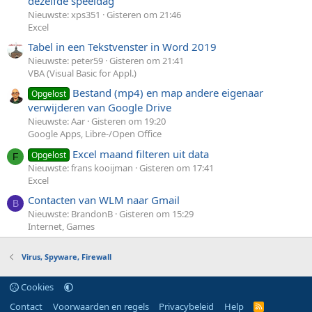
dezelfde speeldag
Nieuwste: xps351
Gisteren om 21:46
Excel
Tabel in een Tekstvenster in Word 2019
Nieuwste: peter59
Gisteren om 21:41
VBA (Visual Basic for Appl.)
Bestand (mp4) en map andere eigenaar
Opgelost
verwijderen van Google Drive
Nieuwste: Aar
Gisteren om 19:20
Google Apps, Libre-/Open Office
Excel maand filteren uit data
Opgelost
F
Nieuwste: frans kooijman
Gisteren om 17:41
Excel
Contacten van WLM naar Gmail
B
Nieuwste: BrandonB
Gisteren om 15:29
Internet, Games
Virus, Spyware, Firewall
Cookies
Contact
Voorwaarden en regels
Privacybeleid
Help
R