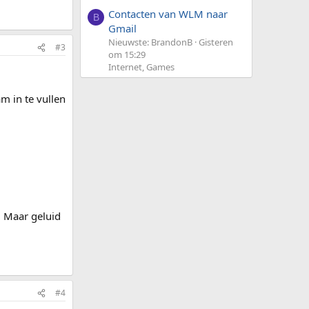
Contacten van WLM naar
B
Gmail
Nieuwste: BrandonB
Gisteren
#3
om 15:29
Internet, Games
m in te vullen
. Maar geluid
#4