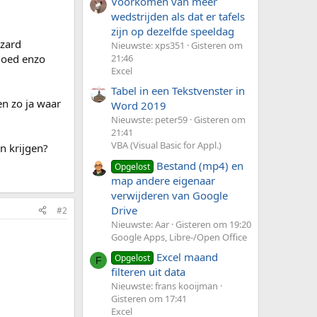
Voorkomen van meer
wedstrijden als dat er tafels
zijn op dezelfde speeldag
izard
Nieuwste: xps351
Gisteren om
goed enzo
21:46
Excel
Tabel in een Tekstvenster in
en zo ja waar
Word 2019
Nieuwste: peter59
Gisteren om
21:41
VBA (Visual Basic for Appl.)
n krijgen?
Bestand (mp4) en
Opgelost
map andere eigenaar
verwijderen van Google
Drive
#2
Nieuwste: Aar
Gisteren om 19:20
Google Apps, Libre-/Open Office
Excel maand
Opgelost
F
filteren uit data
Nieuwste: frans kooijman
Gisteren om 17:41
Excel