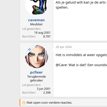
Als je geluid wilt kan je de ar
spellen.
caveman
Meubilair
Lid geworden
18 aug 2001
Berichten
8.787
28 apr 2004
TS
Het is inmiddels al weer opgel
@Cave: Wat is dat? Een soundse
pcfixer
Terugkerende
gebruiker
Lid geworden
3 jun 2001
Berichten
2.398
Niet open voor verdere reacties.