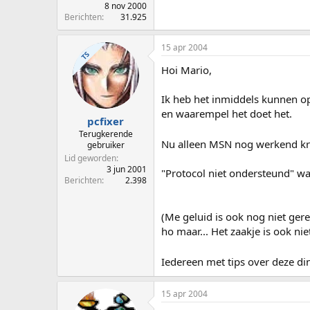
8 nov 2000
Berichten
31.925
15 apr 2004
TS
Hoi Mario,
Ik heb het inmiddels kunnen op
en waarempel het doet het.
pcfixer
Terugkerende
Nu alleen MSN nog werkend kr
gebruiker
Lid geworden
3 jun 2001
"Protocol niet ondersteund" wan
Berichten
2.398
(Me geluid is ook nog niet ger
ho maar... Het zaakje is ook ni
Iedereen met tips over deze d
15 apr 2004