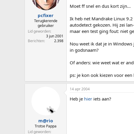
p
u
Moet ff snel en dus kort zijn...
s
m
t
pcfixer
Ik heb net Mandrake Linux 9.2 
a
Terugkerende
autodetect gekozen. Hij zei la
r
gebruiker
t
maar een test ging fout: niet 
Lid geworden
e
3 jun 2001
Berichten
2.398
r
Nou weet ik dat je in Windows 
in godsnaam?
Of anders: wie weet wat er an
ps: je kon ook kiezen voor een k
14 apr 2004
Heb je
hier
iets aan?
m@rio
Trotse Pappa
Lid geworden