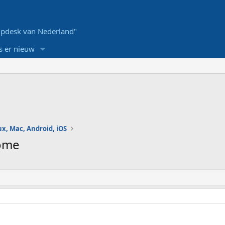
pdesk van Nederland"
s er nieuw
ux, Mac, Android, iOS
home