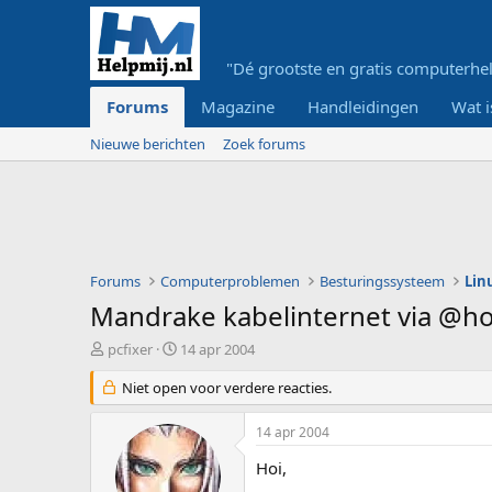
"Dé grootste en gratis computerhel
Forums
Magazine
Handleidingen
Wat i
Nieuwe berichten
Zoek forums
Forums
Computerproblemen
Besturingssysteem
Lin
Mandrake kabelinternet via @
O
S
pcfixer
14 apr 2004
n
t
d
Niet open voor verdere reacties.
a
e
r
r
t
14 apr 2004
w
d
e
a
Hoi,
r
t