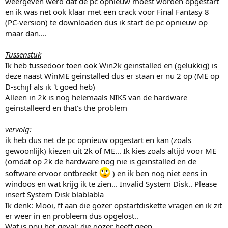
weergeven werd dat de pc opnieuw moest worden opgestart
en ik was net ook klaar met een crack voor Final Fantasy 8
(PC-version) te downloaden dus ik start de pc opnieuw op
maar dan....
Tussenstuk
Ik heb tussedoor toen ook Win2k geinstalled en (gelukkig) is
deze naast WinME geinstalled dus er staan er nu 2 op (ME op
D-schijf als ik 't goed heb)
Alleen in 2k is nog helemaals NIKS van de hardware
geinstalleerd en that's the problem
vervolg:
ik heb dus net de pc opnieuw opgestart en kan (zoals
gewoonlijk) kiezen uit 2k of ME... Ik kies zoals altijd voor ME
(omdat op 2k de hardware nog nie is geinstalled en de
software ervoor ontbreekt
) en ik ben nog niet eens in
windoos en wat krijg ik te zien... Invalid System Disk.. Please
insert System Disk blablabla
Ik denk: Mooi, ff aan die gozer opstartdiskette vragen en ik zit
er weer in en probleem dus opgelost..
Wat is nou het geval: die gozer heeft geen