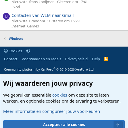
Nieuwste: frans kooijman
Gisteren om 17:41
Excel
Contacten van WLM naar Gmail
B
Nieuwste: BrandonB
Gisteren om 15:29
Internet, Games
Windows
Cookies
Contact
Voorwaarden en regels
Privacybeleid
Help
R
S
S
®
Community platform by XenForo
© 2010-2026 XenForo Ltd.
Wij waarderen jouw privacy
We gebruiken essentiële
cookies
om deze site te laten
werken, en optionele cookies om de ervaring te verbeteren.
Meer informatie en configureer jouw voorkeuren
Bove
Accepteer alle cookies