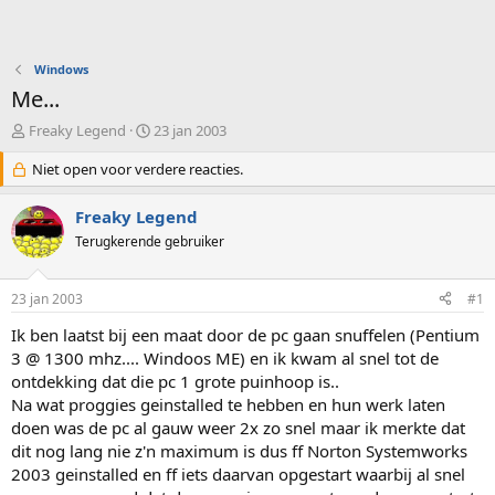
Windows
Me...
O
S
Freaky Legend
23 jan 2003
n
t
d
Niet open voor verdere reacties.
a
e
r
r
t
Freaky Legend
w
d
Terugkerende gebruiker
e
a
r
t
p
u
23 jan 2003
#1
s
m
t
Ik ben laatst bij een maat door de pc gaan snuffelen (Pentium
a
3 @ 1300 mhz.... Windoos ME) en ik kwam al snel tot de
r
ontdekking dat die pc 1 grote puinhoop is..
t
Na wat proggies geinstalled te hebben en hun werk laten
e
doen was de pc al gauw weer 2x zo snel maar ik merkte dat
r
dit nog lang nie z'n maximum is dus ff Norton Systemworks
2003 geinstalled en ff iets daarvan opgestart waarbij al snel