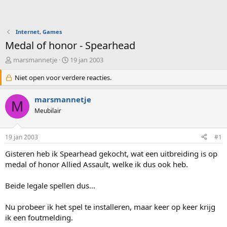
Internet, Games
Medal of honor - Spearhead
O
S
marsmannetje
19 jan 2003
n
t
d
Niet open voor verdere reacties.
a
e
r
r
t
marsmannetje
M
w
d
Meubilair
e
a
r
t
p
u
19 jan 2003
#1
s
m
t
Gisteren heb ik Spearhead gekocht, wat een uitbreiding is op
a
medal of honor Allied Assault, welke ik dus ook heb.
r
t
Beide legale spellen dus...
e
r
Nu probeer ik het spel te installeren, maar keer op keer krijg
ik een foutmelding.