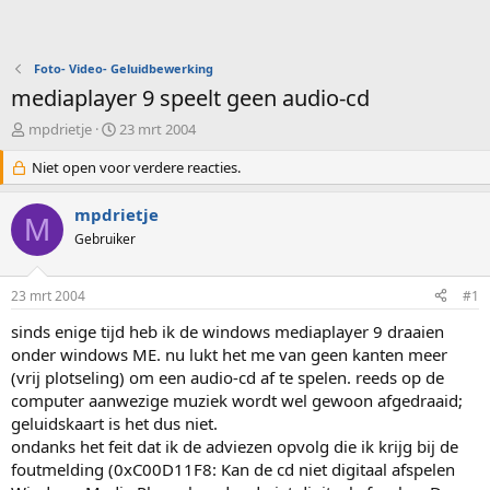
Foto- Video- Geluidbewerking
mediaplayer 9 speelt geen audio-cd
O
S
mpdrietje
23 mrt 2004
n
t
d
Niet open voor verdere reacties.
a
e
r
r
t
mpdrietje
M
w
d
Gebruiker
e
a
r
t
p
u
23 mrt 2004
#1
s
m
t
sinds enige tijd heb ik de windows mediaplayer 9 draaien
a
onder windows ME. nu lukt het me van geen kanten meer
r
(vrij plotseling) om een audio-cd af te spelen. reeds op de
t
computer aanwezige muziek wordt wel gewoon afgedraaid;
e
geluidskaart is het dus niet.
r
ondanks het feit dat ik de adviezen opvolg die ik krijg bij de
foutmelding (0xC00D11F8: Kan de cd niet digitaal afspelen