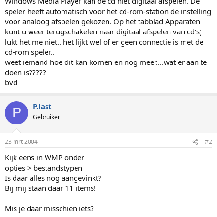
Windows Media Player kan de cd niet digitaal afspelen. De
speler heeft automatisch voor het cd-rom-station de instelling
voor analoog afspelen gekozen. Op het tabblad Apparaten
kunt u weer terugschakelen naar digitaal afspelen van cd's)
lukt het me niet.. het lijkt wel of er geen connectie is met de
cd-rom speler..
weet iemand hoe dit kan komen en nog meer....wat er aan te
doen is?????
bvd
P.last
P
Gebruiker
23 mrt 2004
#2
Kijk eens in WMP onder
opties > bestandstypen
Is daar alles nog aangevinkt?
Bij mij staan daar 11 items!
Mis je daar misschien iets?