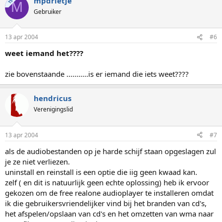
mpdrietje
TS
M
Gebruiker
13 apr 2004
#6
weet iemand het????
zie bovenstaande ...........is er iemand die iets weet????
hendricus
Verenigingslid
13 apr 2004
#7
als de audiobestanden op je harde schijf staan opgeslagen zul
je ze niet verliezen.
uninstall en reinstall is een optie die iig geen kwaad kan.
zelf ( en dit is natuurlijk geen echte oplossing) heb ik ervoor
gekozen om de free realone audioplayer te installeren omdat
ik die gebruikersvriendelijker vind bij het branden van cd's,
het afspelen/opslaan van cd's en het omzetten van wma naar