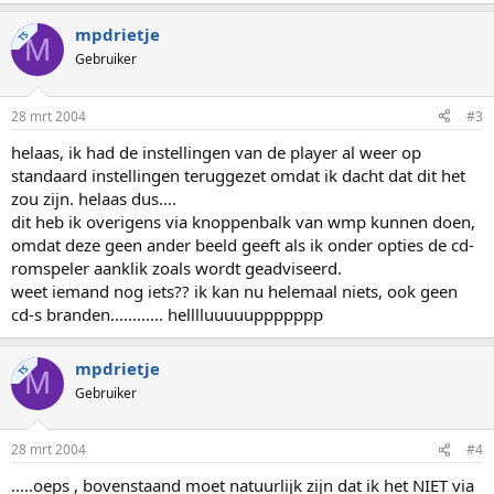
mpdrietje
TS
M
Gebruiker
28 mrt 2004
#3
helaas, ik had de instellingen van de player al weer op
standaard instellingen teruggezet omdat ik dacht dat dit het
zou zijn. helaas dus....
dit heb ik overigens via knoppenbalk van wmp kunnen doen,
omdat deze geen ander beeld geeft als ik onder opties de cd-
romspeler aanklik zoals wordt geadviseerd.
weet iemand nog iets?? ik kan nu helemaal niets, ook geen
cd-s branden............ helllluuuuuppppppp
mpdrietje
TS
M
Gebruiker
28 mrt 2004
#4
.....oeps , bovenstaand moet natuurlijk zijn dat ik het NIET via