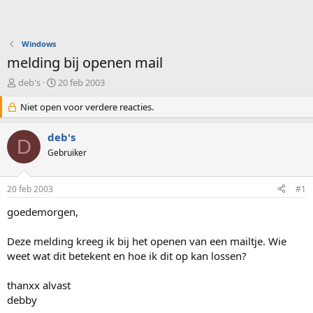
Windows
melding bij openen mail
O
S
deb's
20 feb 2003
n
t
d
Niet open voor verdere reacties.
a
e
r
r
t
deb's
D
w
d
Gebruiker
e
a
r
t
p
u
20 feb 2003
#1
s
m
t
goedemorgen,
a
r
Deze melding kreeg ik bij het openen van een mailtje. Wie
t
weet wat dit betekent en hoe ik dit op kan lossen?
e
r
thanxx alvast
debby