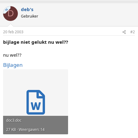
deb's
TS
D
Gebruiker
20 feb 2003
#2
bijlage niet gelukt nu wel??
nu wel??
Bijlagen
doc3.doc
27 KB · Weergaven: 14