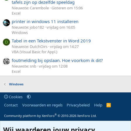
tafels zijn op dezelfde speeldag
Nieuwste: Carembole
Gisteren om 15:06
Excel
printer in windows 11 installeren
Nieuwste: jobo182
vrijdag om 16:05
Windows
Tabel in een Tekstvenster in Word 2019
D
Nieuwste: DutchOirs
vrijdag om 14:27
VBA (Visual Basic for Appl.)
foutmelding bij opslaan. Hoe voorkom ik dit?
Nieuwste: snb
vrijdag om 12:08
Excel
Windows
Cookies
Contact
Voorwaarden en regels
Privacybeleid
Help
R
S
S
®
Community platform by XenForo
© 2010-2026 XenForo Ltd.
Wij waarderen jouw privacy