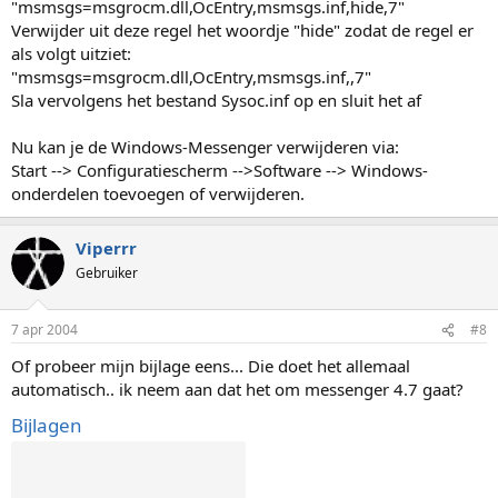
"msmsgs=msgrocm.dll,OcEntry,msmsgs.inf,hide,7"
Verwijder uit deze regel het woordje "hide" zodat de regel er
als volgt uitziet:
"msmsgs=msgrocm.dll,OcEntry,msmsgs.inf,,7"
Sla vervolgens het bestand Sysoc.inf op en sluit het af
Nu kan je de Windows-Messenger verwijderen via:
Start --> Configuratiescherm -->Software --> Windows-
onderdelen toevoegen of verwijderen.
Viperrr
Gebruiker
7 apr 2004
#8
Of probeer mijn bijlage eens... Die doet het allemaal
automatisch.. ik neem aan dat het om messenger 4.7 gaat?
Bijlagen