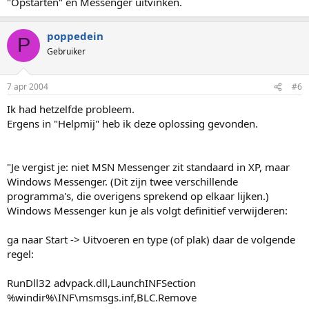
"Opstarten" en Messenger uitvinken.
poppedein
P
Gebruiker
7 apr 2004
#6
Ik had hetzelfde probleem.
Ergens in "Helpmij" heb ik deze oplossing gevonden.
"Je vergist je: niet MSN Messenger zit standaard in XP, maar
Windows Messenger. (Dit zijn twee verschillende
programma's, die overigens sprekend op elkaar lijken.)
Windows Messenger kun je als volgt definitief verwijderen:
ga naar Start -> Uitvoeren en type (of plak) daar de volgende
regel:
RunDll32 advpack.dll,LaunchINFSection
%windir%\INF\msmsgs.inf,BLC.Remove