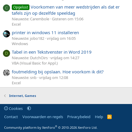
Voorkomen van meer wedstrijden als dat er
Opgelost
C
tafels zijn op dezelfde speeldag
Nieuwste: Carembole
Gisteren om 15:06
Excel
printer in windows 11 installeren
Nieuwste: jobo182
vrijdag om 16:05
Windows
Tabel in een Tekstvenster in Word 2019
D
Nieuwste: DutchOirs
vrijdag om 14:27
VBA (Visual Basic for Appl.)
foutmelding bij opslaan. Hoe voorkom ik dit?
Nieuwste: snb
vrijdag om 12:08
Excel
Internet, Games
Cookies
Contact
Voorwaarden en regels
Privacybeleid
Help
R
S
S
®
Community platform by XenForo
© 2010-2026 XenForo Ltd.