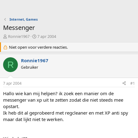
Internet, Games
Messenger
O
S
Ronnie1967
7 apr 2004
n
t
d
Niet open voor verdere reacties.
a
e
r
r
t
Ronnie1967
R
w
d
Gebruiker
e
a
r
t
p
u
7 apr 2004
#1
s
m
t
Hallo wie kan mij helpen? ik zoek een manier om de
a
messenger van xp uit te zetten zodat die niet steeds mee
r
opstart.
t
Ik heb dit al geprobeerd met regcleaner en met XP anti spy
e
maar dat lijkt niet te werken.
r