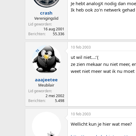
Je hebt analogX nodig dan moe
Ik heb ook zo'n netwerk gehad 
crash
Verenigingslid
Lid geworden
16 aug 2001
Berichten
55.336
10 feb 2003
TS
ut wil niet...:'(
ze zien mekaar nu niet meer, en 
weet niet meer wat ik nu moet 
aaajeetee
Meubilair
Lid geworden
2 mei 2002
Berichten
5.498
10 feb 2003
Wellicht kun je hier wat mee?