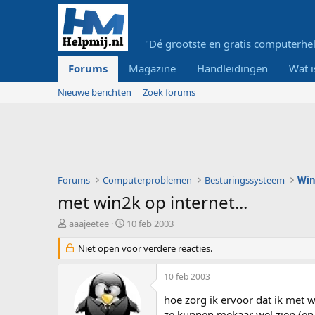
"Dé grootste en gratis computerhel
Forums
Magazine
Handleidingen
Wat i
Nieuwe berichten
Zoek forums
Forums
Computerproblemen
Besturingssysteem
Wi
met win2k op internet...
O
S
aaajeetee
10 feb 2003
n
t
d
Niet open voor verdere reacties.
a
e
r
r
t
10 feb 2003
w
d
e
a
hoe zorg ik ervoor dat ik met w
r
t
ze kunnen mekaar wel zien (en 