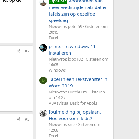
Voorkomen van
Opgelost
meer wedstrijden als dat er
tafels zijn op dezelfde
speeldag
Nieuwste: peter59
Gisteren om
20:15
Excel
printer in windows 11
#2
installeren
Nieuwste: jobo182
Gisteren om
16:05
Windows
Tabel in een Tekstvenster in
D
Word 2019
Nieuwste: DutchOirs
Gisteren
om 14:27
VBA (Visual Basic for Appl.)
foutmelding bij opslaan.
Hoe voorkom ik dit?
#3
Nieuwste: snb
Gisteren om
12:08
Excel