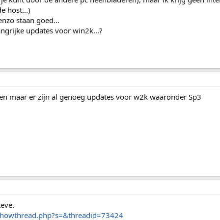
e host...)
enzo staan goed...
angrijke updates voor win2k...?
ggen maar er zijn al genoeg updates voor w2k waaronder Sp3
teve.
/showthread.php?s=&threadid=73424