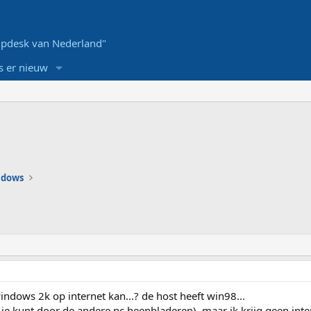
pdesk van Nederland"
s er nieuw
ndows
indows 2k op internet kan...? de host heeft win98...
je kunt door de andere pc heenbladeren), maar ik krijg geen inte