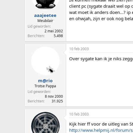
p
u
client pc (sygate draait wel op d
s
m
wat moet ik anders doen...? ip 
t
aaajeetee
en ohwjah, zijn er ook nog bel
a
Meubilair
r
Lid geworden
t
2 mei 2002
e
Berichten
5.498
r
10 feb 2003
Over sygate kan ik je niks ze
m@rio
Trotse Pappa
Lid geworden
8 nov 2000
Berichten
31.925
10 feb 2003
Kijk hier ff voor de uitleg van S
http://www.helpmij.nl/forum