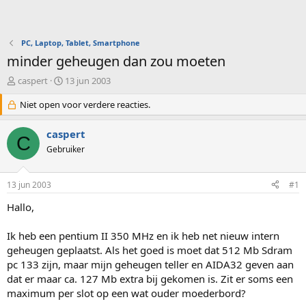
PC, Laptop, Tablet, Smartphone
minder geheugen dan zou moeten
O
S
caspert
13 jun 2003
n
t
d
Niet open voor verdere reacties.
a
e
r
r
t
caspert
C
w
d
Gebruiker
e
a
r
t
p
u
13 jun 2003
#1
s
m
t
Hallo,
a
r
Ik heb een pentium II 350 MHz en ik heb net nieuw intern
t
geheugen geplaatst. Als het goed is moet dat 512 Mb Sdram
e
pc 133 zijn, maar mijn geheugen teller en AIDA32 geven aan
r
dat er maar ca. 127 Mb extra bij gekomen is. Zit er soms een
maximum per slot op een wat ouder moederbord?