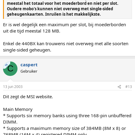
meestal het totaal voor het moederbord en niet per slot.
Oudere mobo's kunnen niet overweg met single-sided
geheugenkaarten. Inruilen is het makkelijkste.
Er is wel degelijk een maximum per slot, bij moederborden
uit die tijd meestal 128 MB.
Enkel de 440BX kan trouwens niet overweg met alle soorten
single-sided geheugen.
caspert
TS
C
Gebruiker
13 jun 2003
#13
Dit zegt de MSI website.
Main Memory
* Supports six memory banks using three 168-pin unbuffered
DIMM.
* Supports a maximum memory size of 384MB (8M x 8) or
768MB (16M x 4) registered DIMM only.