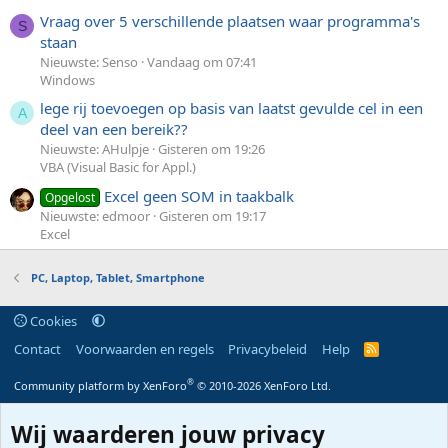
Vraag over 5 verschillende plaatsen waar programma's
S
staan
Nieuwste: Senso
Vandaag om 07:41
Windows
lege rij toevoegen op basis van laatst gevulde cel in een
A
deel van een bereik??
Nieuwste: AHulpje
Gisteren om 19:26
VBA (Visual Basic for Appl.)
Excel geen SOM in taakbalk
Opgelost
Nieuwste: edmoor
Gisteren om 19:17
Excel
PC, Laptop, Tablet, Smartphone
Cookies
Contact
Voorwaarden en regels
Privacybeleid
Help
R
S
S
®
Community platform by XenForo
© 2010-2026 XenForo Ltd.
Wij waarderen jouw privacy