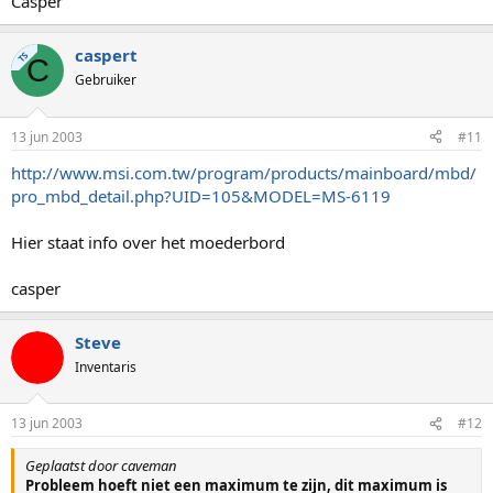
Casper
caspert
TS
C
Gebruiker
13 jun 2003
#11
http://www.msi.com.tw/program/products/mainboard/mbd/
pro_mbd_detail.php?UID=105&MODEL=MS-6119
Hier staat info over het moederbord
casper
Steve
Inventaris
13 jun 2003
#12
Geplaatst door caveman
Probleem hoeft niet een maximum te zijn, dit maximum is