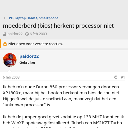
PC, Laptop, Tablet, Smartphone
moederbord (bios) herkent processor niet
O
S
paidor22
6 feb 2003
n
t
d
Niet open voor verdere reacties.
a
e
r
r
t
paidor22
w
d
Gebruiker
e
a
r
t
p
u
6 feb 2003
#1
s
m
t
Ik heb m'n oude Duron 850 processor vervangen door een
a
XP1800+, maar bij het booten herkent m'n bios de cpu niet.
r
Hij geeft wel de juiste snelheid aan, maar zegt dat het een
t
"unknown processor" is.
e
r
Ik heb de jumper goed gezet zodat ie op 133 MHZ loopt en ik
heb WinXP opnieuw geïnstalleerd. Ik heb een MSI K7T Turbo