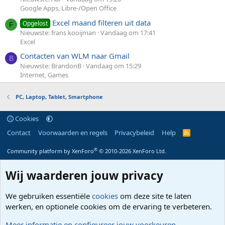
Google Apps, Libre-/Open Office
Excel maand filteren uit data
Opgelost
F
Nieuwste: frans kooijman
Vandaag om 17:41
Excel
Contacten van WLM naar Gmail
B
Nieuwste: BrandonB
Vandaag om 15:29
Internet, Games
PC, Laptop, Tablet, Smartphone
Cookies
Contact
Voorwaarden en regels
Privacybeleid
Help
R
S
S
®
Community platform by XenForo
© 2010-2026 XenForo Ltd.
Wij waarderen jouw privacy
We gebruiken essentiële
cookies
om deze site te laten
werken, en optionele cookies om de ervaring te verbeteren.
Meer informatie en configureer jouw voorkeuren