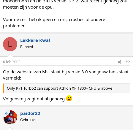
moederbord en de BIOS versie is 3.2, wat recent genoeg zou
moeten zijn voor de cpu.
Voor de rest heb ik geen errors, crashes of andere
problemen...
Lekkere Kwal
L
Banned
6 feb 2003
#2
Op de website van Msi staat bij versie 3.0 van jouw bios staat
vermeld:
Only K7T Turbo2 can support Athlon XP 1800+ CPU & above
Volgensmij zegt dat al genoeg
paidor22
TS
Gebruiker