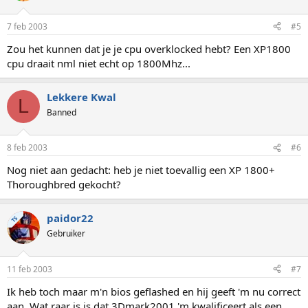
7 feb 2003
#5
Zou het kunnen dat je je cpu overklocked hebt? Een XP1800
cpu draait nml niet echt op 1800Mhz...
Lekkere Kwal
L
Banned
8 feb 2003
#6
Nog niet aan gedacht: heb je niet toevallig een XP 1800+
Thoroughbred gekocht?
paidor22
TS
Gebruiker
11 feb 2003
#7
Ik heb toch maar m'n bios geflashed en hij geeft 'm nu correct
aan. Wat raar is is dat 3Dmark2001 'm kwalificeert als een