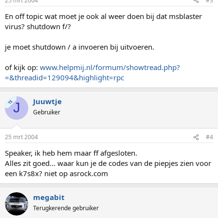
25 mrt 2004
#3
En off topic wat moet je ook al weer doen bij dat msblaster
virus? shutdown f/?
je moet shutdown / a invoeren bij uitvoeren.
of kijk op:
www.helpmij.nl/formum/showtread.php?
=&threadid=129094&highlight=rpc
Juuwtje
TS
J
Gebruiker
25 mrt 2004
#4
Speaker, ik heb hem maar ff afgesloten.
Alles zit goed... waar kun je de codes van de piepjes zien voor
een k7s8x? niet op asrock.com
megabit
Terugkerende gebruiker