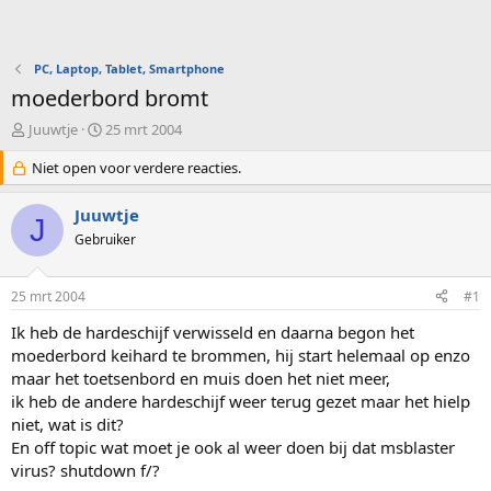
PC, Laptop, Tablet, Smartphone
moederbord bromt
O
S
Juuwtje
25 mrt 2004
n
t
d
Niet open voor verdere reacties.
a
e
r
r
t
Juuwtje
J
w
d
Gebruiker
e
a
r
t
p
u
25 mrt 2004
#1
s
m
t
Ik heb de hardeschijf verwisseld en daarna begon het
a
moederbord keihard te brommen, hij start helemaal op enzo
r
maar het toetsenbord en muis doen het niet meer,
t
ik heb de andere hardeschijf weer terug gezet maar het hielp
e
niet, wat is dit?
r
En off topic wat moet je ook al weer doen bij dat msblaster
virus? shutdown f/?