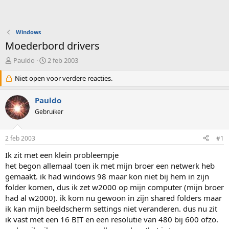
Windows
Moederbord drivers
O
S
Pauldo
2 feb 2003
n
t
d
Niet open voor verdere reacties.
a
e
r
r
t
Pauldo
w
d
Gebruiker
e
a
r
t
p
u
2 feb 2003
#1
s
m
t
Ik zit met een klein probleempje
a
het begon allemaal toen ik met mijn broer een netwerk heb
r
gemaakt. ik had windows 98 maar kon niet bij hem in zijn
t
folder komen, dus ik zet w2000 op mijn computer (mijn broer
e
had al w2000). ik kom nu gewoon in zijn shared folders maar
r
ik kan mijn beeldscherm settings niet veranderen. dus nu zit
ik vast met een 16 BIT en een resolutie van 480 bij 600 ofzo.