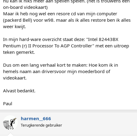
nu kan ik niks meer aan spellen spelen. (het is trouwens een
on-board videokaart)
Maar ik heb nog wel een resore cd van mijn computer
(packerd Bell) voor w98. maar als ik alles restore ben ik alles
weer kwijt.
In mijn hard-ware overzicht staat deze: "Intel 82443BX
Pentium (r) II Processor To AGP Controller" met een uitroep
teken gemerkt.
Dus om een lang verhaal kort te maken: Hoe kom ik in
hemels naam aan driversvoor mijn moederbord of
videokaart.
Alvast bedankt.
Paul
harmen__666
Terugkerende gebruiker