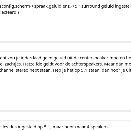
 (config.scherm->spraak,geluid,enz.->5.1surround geluid ingesteld
lecteerd.)
hebt zou je inderdaad geen geluid uit de centerspeaker moeten h
eel zachtjes. Hetzelfde geldt voor de achterspeakers. Maar dan mo
-channel stereo hebt staan. Heb je het op 5.1 staan, dan hoor je ui
 alles dus ingesteld op 5.1, maar hoor maar 4 speakers