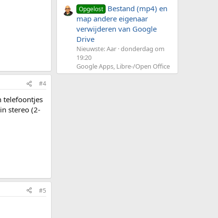
Bestand (mp4) en
Opgelost
map andere eigenaar
verwijderen van Google
Drive
Nieuwste: Aar
donderdag om
19:20
Google Apps, Libre-/Open Office
#4
 telefoontjes
in stereo (2-
#5