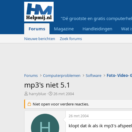
"Dé grootste en gratis computerhel
Forums
Magazine
Handleidingen
Wat i
Nieuwe berichten
Zoek forums
Forums
Computerproblemen
Software
Foto- Video-
mp3's niet 5.1
O
S
harryblue
26 mrt 2004
n
t
d
Niet open voor verdere reacties.
a
e
r
r
t
26 mrt 2004
w
d
H
e
a
klopt dat ik als ik mp3's afspee
r
t