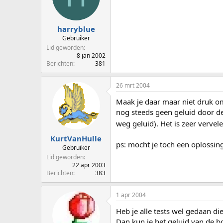
harryblue
Gebruiker
Lid geworden
8 jan 2002
Berichten
381
26 mrt 2004
Maak je daar maar niet druk om,
nog steeds geen geluid door de 
weg geluid). Het is zeer vervel
KurtVanHulle
ps: mocht je toch een oplossing
Gebruiker
Lid geworden
22 apr 2003
Berichten
383
1 apr 2004
Heb je alle tests wel gedaan die 
Dan kun je het geluid van de 