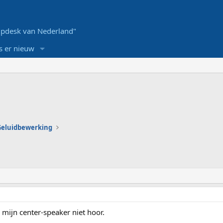
pdesk van Nederland"
s er nieuw
 Geluidbewerking
l mijn center-speaker niet hoor.