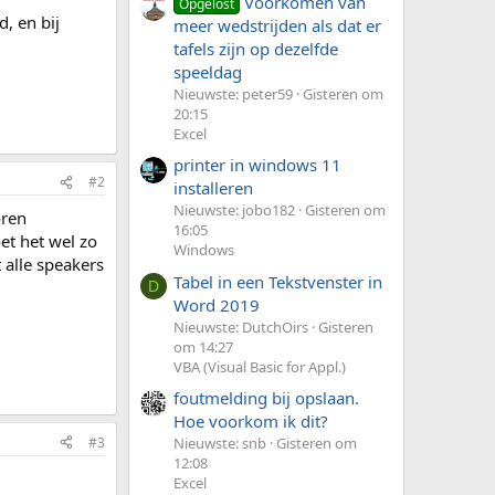
Voorkomen van
Opgelost
, en bij
meer wedstrijden als dat er
tafels zijn op dezelfde
speeldag
Nieuwste: peter59
Gisteren om
20:15
Excel
printer in windows 11
#2
installeren
Nieuwste: jobo182
Gisteren om
oren
16:05
et het wel zo
Windows
t alle speakers
Tabel in een Tekstvenster in
D
Word 2019
Nieuwste: DutchOirs
Gisteren
om 14:27
VBA (Visual Basic for Appl.)
foutmelding bij opslaan.
Hoe voorkom ik dit?
#3
Nieuwste: snb
Gisteren om
12:08
Excel