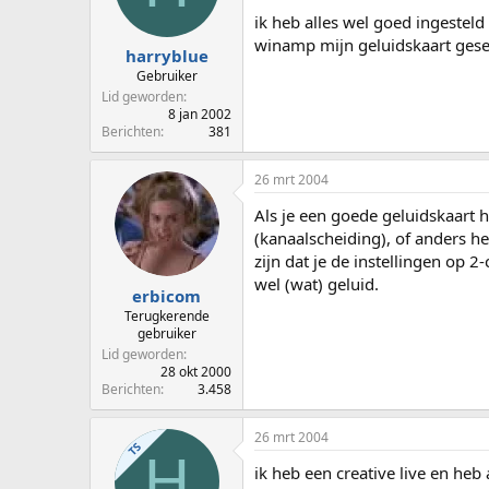
p
u
ik heb alles wel goed ingesteld
s
m
winamp mijn geluidskaart gese
t
harryblue
a
Gebruiker
r
Lid geworden
t
8 jan 2002
e
Berichten
381
r
26 mrt 2004
Als je een goede geluidskaart 
(kanaalscheiding), of anders h
zijn dat je de instellingen op 2
wel (wat) geluid.
erbicom
Terugkerende
gebruiker
Lid geworden
28 okt 2000
Berichten
3.458
26 mrt 2004
TS
H
ik heb een creative live en heb