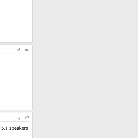
#6
#7
k 5.1 speakers