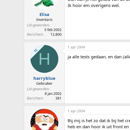
Ik hoor em overigens wel.
Elisa
Inventaris
Lid geworden
5 feb 2002
Berichten
12.800
1 apr 2004
TS
H
ja alle tests gedaan, en dan (al
harryblue
Gebruiker
Lid geworden
8 jan 2002
Berichten
381
1 apr 2004
Bij mij is het zo dat ik bij het 
heb en dan hoor ik uit front e