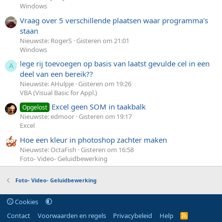
Windows
Vraag over 5 verschillende plaatsen waar programma's
staan
Nieuwste: RogerS
Gisteren om 21:01
Windows
lege rij toevoegen op basis van laatst gevulde cel in een
A
deel van een bereik??
Nieuwste: AHulpje
Gisteren om 19:26
VBA (Visual Basic for Appl.)
Excel geen SOM in taakbalk
Opgelost
Nieuwste: edmoor
Gisteren om 19:17
Excel
Hoe een kleur in photoshop zachter maken
Nieuwste: OctaFish
Gisteren om 16:58
Foto- Video- Geluidbewerking
Foto- Video- Geluidbewerking
Cookies
Contact
Voorwaarden en regels
Privacybeleid
Help
R
S