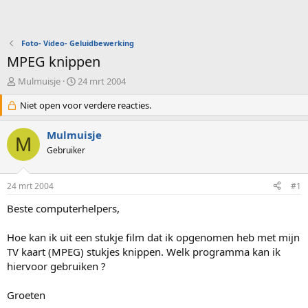
Foto- Video- Geluidbewerking
MPEG knippen
O
S
Mulmuisje
24 mrt 2004
n
t
d
Niet open voor verdere reacties.
a
e
r
r
t
Mulmuisje
M
w
d
Gebruiker
e
a
r
t
p
u
24 mrt 2004
#1
s
m
t
Beste computerhelpers,
a
r
Hoe kan ik uit een stukje film dat ik opgenomen heb met mijn
t
TV kaart (MPEG) stukjes knippen. Welk programma kan ik
e
hiervoor gebruiken ?
r
Groeten