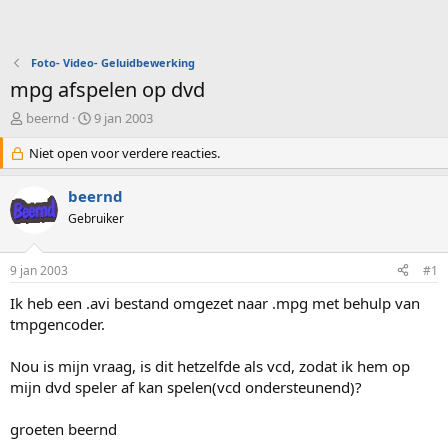
Foto- Video- Geluidbewerking
mpg afspelen op dvd
O
S
beernd
9 jan 2003
n
t
d
Niet open voor verdere reacties.
a
e
r
r
t
beernd
w
d
Gebruiker
e
a
r
t
p
u
9 jan 2003
#1
s
m
t
Ik heb een .avi bestand omgezet naar .mpg met behulp van
a
tmpgencoder.
r
t
Nou is mijn vraag, is dit hetzelfde als vcd, zodat ik hem op
e
mijn dvd speler af kan spelen(vcd ondersteunend)?
r
groeten beernd