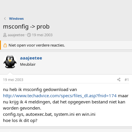
Windows
msconfig -> prob
O
S
aaajeetee
19 mei 2003
n
t
d
Niet open voor verdere reacties.
a
e
r
r
t
aaajeetee
w
d
Meubilair
e
a
r
t
p
u
19 mei 2003
#1
s
m
t
nu heb ik msconfig gedownload van
a
http://www.techadvice.com/specs/files_dl.asp?fnid=174
maar
r
nu krijg ik 4 meldingen, dat het opgegeven bestand niet kan
t
worden gevonden.
e
config.sys, autoexec.bat, system.ini en win.ini
r
hoe los ik dit op?