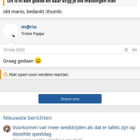
Dit is nl een goede en daar krijg je die meldingen niet
idd mario, bedankt :thumb:
m@rio
Trotse Pappa
19 mei 2003
#4
Graag gedaan
Niet open voor verdere reacties.
Steun ons
Nieuwste berichten
Voorkomen van meer wedstrijden als dat er tafels zijn op
dezelfde speeldag
Nieuwste: xps351
Vandaag om 21:46