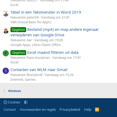
Excel
Tabel in een Tekstvenster in Word 2019
Nieuwste: peter59
Vandaag om 21:41
VBA (Visual Basic for Appl.)
Bestand (mp4) en map andere eigenaar
Opgelost
verwijderen van Google Drive
Nieuwste: Aar
Vandaag om 19:20
Google Apps, Libre-/Open Office
Excel maand filteren uit data
Opgelost
F
Nieuwste: frans kooijman
Vandaag om 17:41
Excel
Contacten van WLM naar Gmail
B
Nieuwste: BrandonB
Vandaag om 15:29
Internet, Games
Windows
Cookies
Contact
Voorwaarden en regels
Privacybeleid
Help
R
S
S