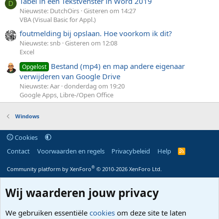
Tabel in een Tekstvenster in Word 2019
D
Nieuwste: DutchOirs
Gisteren om 14:27
VBA (Visual Basic for Appl.)
foutmelding bij opslaan. Hoe voorkom ik dit?
Nieuwste: snb
Gisteren om 12:08
Excel
Bestand (mp4) en map andere eigenaar
Opgelost
verwijderen van Google Drive
Nieuwste: Aar
donderdag om 19:20
Google Apps, Libre-/Open Office
Windows
Cookies
Contact
Voorwaarden en regels
Privacybeleid
Help
R
S
S
®
Community platform by XenForo
© 2010-2026 XenForo Ltd.
Wij waarderen jouw privacy
We gebruiken essentiële
cookies
om deze site te laten