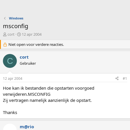
Windows
msconfig
O
S
cort
12 apr 2004
n
t
d
Niet open voor verdere reacties.
a
e
r
r
t
cort
C
w
d
Gebruiker
e
a
r
t
p
u
12 apr 2004
#1
s
m
t
Hoe kan ik bestanden die opstarten voorgoed
a
verwijderen.MSCONFIG
r
Zij vertragen namelijk aanzienlijk de opstart.
t
e
Thanks
r
m@rio