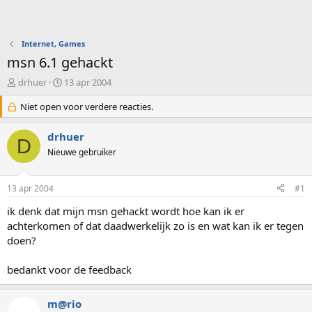
Internet, Games
msn 6.1 gehackt
O
S
drhuer
13 apr 2004
n
t
d
Niet open voor verdere reacties.
a
e
r
r
t
drhuer
D
w
d
Nieuwe gebruiker
e
a
r
t
p
u
13 apr 2004
#1
s
m
t
ik denk dat mijn msn gehackt wordt hoe kan ik er
a
achterkomen of dat daadwerkelijk zo is en wat kan ik er tegen
r
doen?
t
e
bedankt voor de feedback
r
m@rio