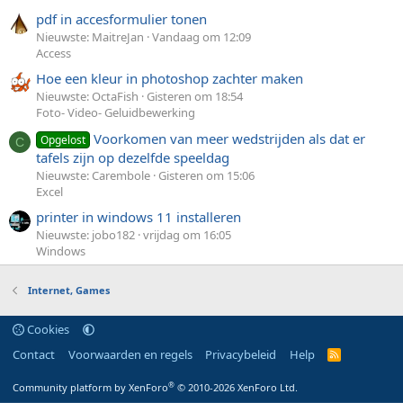
pdf in accesformulier tonen
Nieuwste: MaitreJan
Vandaag om 12:09
Access
Hoe een kleur in photoshop zachter maken
Nieuwste: OctaFish
Gisteren om 18:54
Foto- Video- Geluidbewerking
Voorkomen van meer wedstrijden als dat er
Opgelost
C
tafels zijn op dezelfde speeldag
Nieuwste: Carembole
Gisteren om 15:06
Excel
printer in windows 11 installeren
Nieuwste: jobo182
vrijdag om 16:05
Windows
Internet, Games
Cookies
Contact
Voorwaarden en regels
Privacybeleid
Help
R
S
S
®
Community platform by XenForo
© 2010-2026 XenForo Ltd.