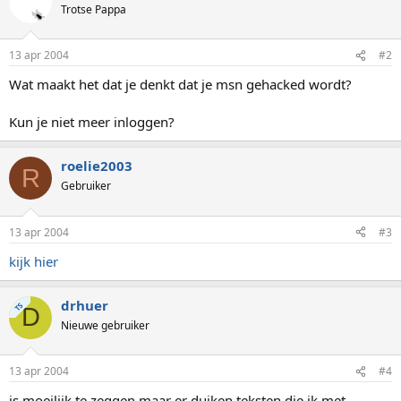
Trotse Pappa
13 apr 2004
#2
Wat maakt het dat je denkt dat je msn gehacked wordt?
Kun je niet meer inloggen?
roelie2003
R
Gebruiker
13 apr 2004
#3
kijk hier
drhuer
TS
D
Nieuwe gebruiker
13 apr 2004
#4
is moeilijk te zeggen maar er duiken teksten die ik met