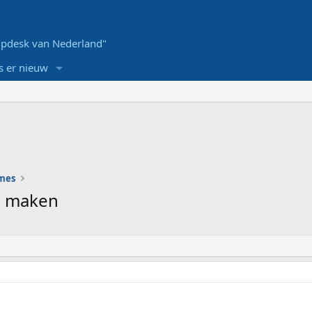
pdesk van Nederland"
s er nieuw
ames
n maken