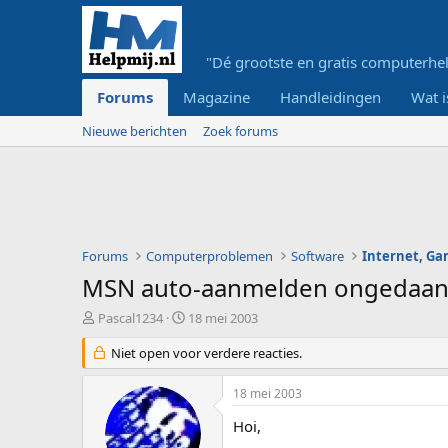
"Dé grootste en gratis computerhel
Forums
Magazine
Handleidingen
Wat i
Nieuwe berichten
Zoek forums
Forums
Computerproblemen
Software
Internet, G
MSN auto-aanmelden ongedaa
O
S
Pascal1234
18 mei 2003
n
t
d
Niet open voor verdere reacties.
a
e
r
r
t
18 mei 2003
w
d
e
a
Hoi,
r
t