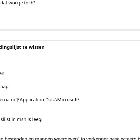
 dat wou je toch?
ngslijst te wissen
en:
 map:
ername]\Application Data\Microsoft\
ijst in msn is leeg!
gen bestanden en mappen weergeven" in verkenner geselecteerd i