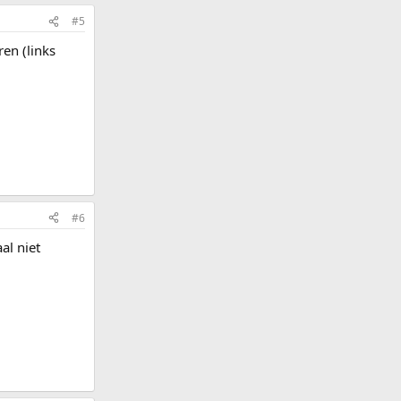
#5
en (links
#6
al niet