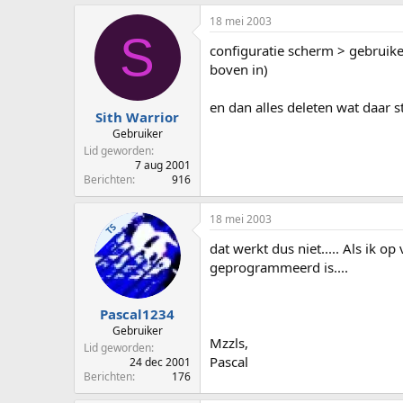
18 mei 2003
S
configuratie scherm > gebruik
boven in)
en dan alles deleten wat daar s
Sith Warrior
Gebruiker
Lid geworden
7 aug 2001
Berichten
916
18 mei 2003
TS
dat werkt dus niet..... Als ik o
geprogrammeerd is....
Pascal1234
Gebruiker
Mzzls,
Lid geworden
Pascal
24 dec 2001
Berichten
176