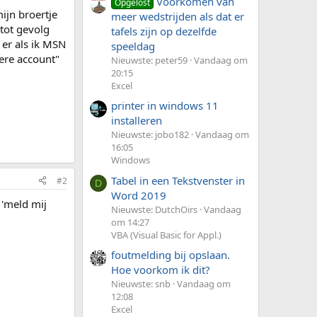
Voorkomen van
Opgelost
ijn broertje
meer wedstrijden als dat er
 tot gevolg
tafels zijn op dezelfde
 er als ik MSN
speeldag
ere account"
Nieuwste: peter59
Vandaag om
20:15
Excel
printer in windows 11
installeren
Nieuwste: jobo182
Vandaag om
16:05
Windows
Tabel in een Tekstvenster in
#2
D
Word 2019
 'meld mij
Nieuwste: DutchOirs
Vandaag
om 14:27
VBA (Visual Basic for Appl.)
foutmelding bij opslaan.
Hoe voorkom ik dit?
Nieuwste: snb
Vandaag om
12:08
Excel