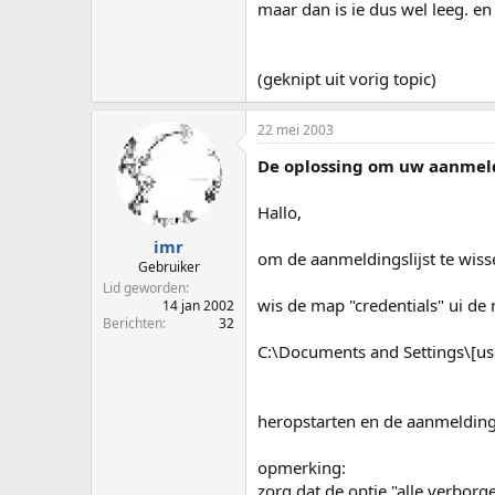
maar dan is ie dus wel leeg. en
(geknipt uit vorig topic)
22 mei 2003
De oplossing om uw aanmeldi
Hallo,
imr
om de aanmeldingslijst te wiss
Gebruiker
Lid geworden
wis de map "credentials" ui de
14 jan 2002
Berichten
32
C:\Documents and Settings\[us
heropstarten en de aanmeldingsl
opmerking:
zorg dat de optie "alle verbor