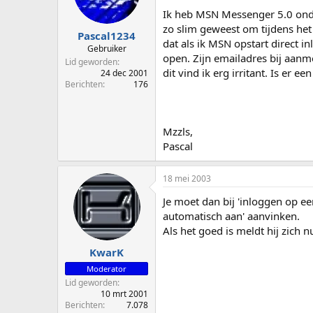
p
u
Ik heb MSN Messenger 5.0 onde
s
m
zo slim geweest om tijdens het 
t
Pascal1234
dat als ik MSN opstart direct i
a
Gebruiker
open. Zijn emailadres bij aanm
r
Lid geworden
t
dit vind ik erg irritant. Is er
24 dec 2001
e
Berichten
176
r
Mzzls,
Pascal
18 mei 2003
Je moet dan bij 'inloggen op e
automatisch aan' aanvinken.
Als het goed is meldt hij zich
KwarK
Moderator
Lid geworden
10 mrt 2001
Berichten
7.078