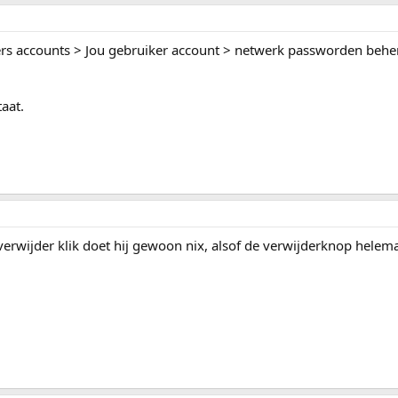
ers accounts > Jou gebruiker account > netwerk passworden beher
taat.
p verwijder klik doet hij gewoon nix, alsof de verwijderknop helema