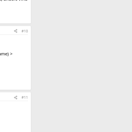
#10
ame) >
#11