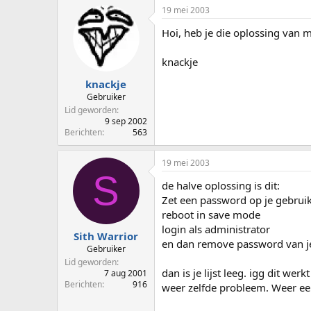
19 mei 2003
Hoi, heb je die oplossing van 
knackje
knackje
Gebruiker
Lid geworden
9 sep 2002
Berichten
563
19 mei 2003
S
de halve oplossing is dit:
Zet een password op je gebrui
reboot in save mode
login als administrator
Sith Warrior
en dan remove password van je 
Gebruiker
Lid geworden
dan is je lijst leeg. igg dit we
7 aug 2001
Berichten
916
weer zelfde probleem. Weer een