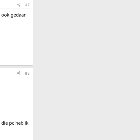
#7
is ook gedaan
#8
 die pc heb ik