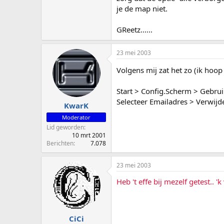
je de map niet.
GReetz......
23 mei 2003
Volgens mij zat het zo (ik hoop
Start > Config.Scherm > Gebr
Selecteer Emailadres > Verwijd
KwarK
Moderator
Lid geworden
10 mrt 2001
Berichten
7.078
23 mei 2003
Heb 't effe bij mezelf getest.. 'k
CiCi