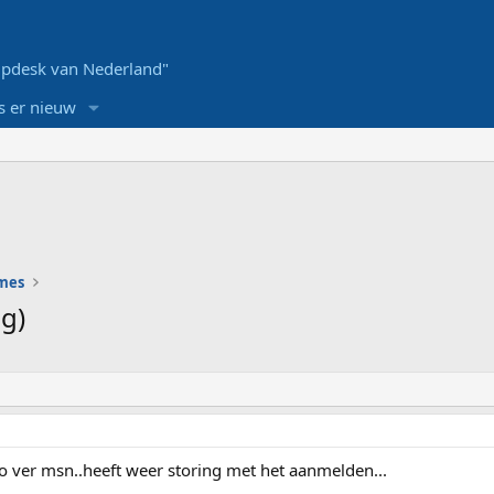
pdesk van Nederland"
s er nieuw
ames
ng)
zo ver msn..heeft weer storing met het aanmelden...