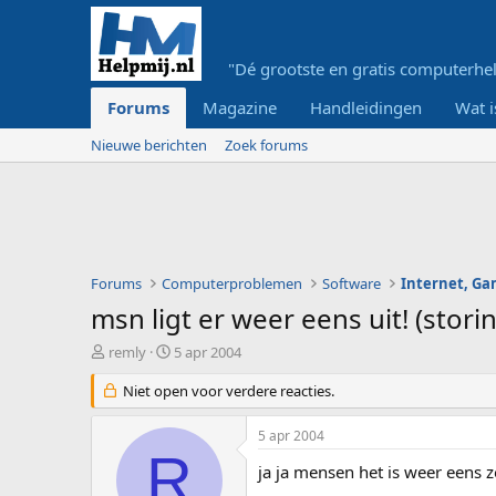
"Dé grootste en gratis computerhel
Forums
Magazine
Handleidingen
Wat i
Nieuwe berichten
Zoek forums
Forums
Computerproblemen
Software
Internet, G
msn ligt er weer eens uit! (stori
O
S
remly
5 apr 2004
n
t
d
Niet open voor verdere reacties.
a
e
r
r
t
5 apr 2004
w
d
R
e
a
ja ja mensen het is weer eens 
r
t