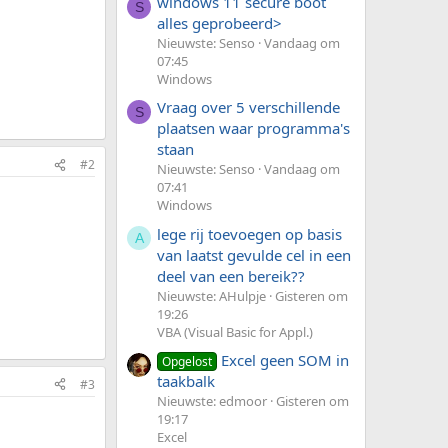
windows 11 secure boot
S
alles geprobeerd>
Nieuwste: Senso
Vandaag om
07:45
Windows
Vraag over 5 verschillende
S
plaatsen waar programma's
staan
#2
Nieuwste: Senso
Vandaag om
07:41
Windows
lege rij toevoegen op basis
A
van laatst gevulde cel in een
deel van een bereik??
Nieuwste: AHulpje
Gisteren om
19:26
VBA (Visual Basic for Appl.)
Excel geen SOM in
Opgelost
taakbalk
#3
Nieuwste: edmoor
Gisteren om
19:17
Excel