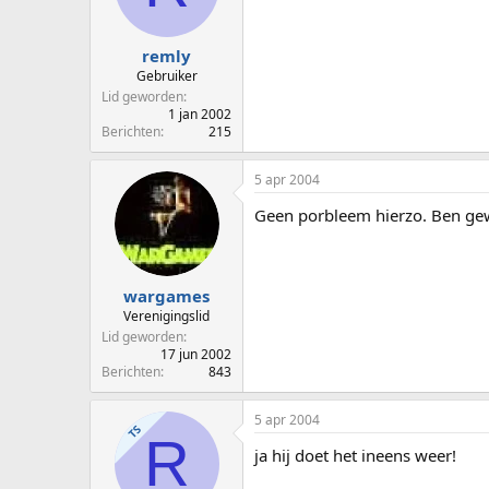
p
u
s
m
t
remly
a
Gebruiker
r
Lid geworden
t
1 jan 2002
e
Berichten
215
r
5 apr 2004
Geen porbleem hierzo. Ben ge
wargames
Verenigingslid
Lid geworden
17 jun 2002
Berichten
843
5 apr 2004
TS
R
ja hij doet het ineens weer!