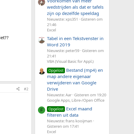
Voorkomen van meer
wedstrijden als dat er tafels
zijn op dezelfde speeldag
Nieuwste: xps351
Gisteren om
21:46
Excel
iet??
Tabel in een Tekstvenster in
Word 2019
Nieuwste: peter59
Gisteren om
21:41
VBA (Visual Basic for Appl.)
Bestand (mp4) en
Opgelost
map andere eigenaar
verwijderen van Google
Drive
#2
Nieuwste: Aar
Gisteren om 19:20
Google Apps, Libre-/Open Office
Excel maand
Opgelost
F
filteren uit data
Nieuwste: frans kooijman
Gisteren om 17:41
Excel