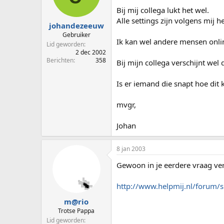
p
u
Bij mij collega lukt het wel.
s
m
Alle settings zijn volgens mij he
t
johandezeeuw
a
Gebruiker
Ik kan wel andere mensen onlin
r
Lid geworden
t
2 dec 2002
e
Berichten
358
Bij mijn collega verschijnt wel 
r
Is er iemand die snapt hoe dit
mvgr,
Johan
8 jan 2003
Gewoon in je eerdere vraag ve
http://www.helpmij.nl/forum
m@rio
Trotse Pappa
Lid geworden