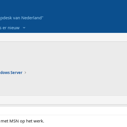
pdesk van Nederland"
s er nieuw
dows Server
n met MSN op het werk.