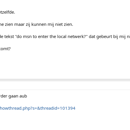
tzelfde.
e zien maar zij kunnen mij niet zien.
de tekst "do msn to enter the local netwerk?" dat gebeurt bij mij n
 komt?
rder gaan aub
/showthread.php?s=&threadid=101394