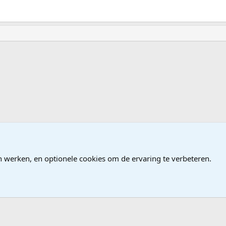
dows Server
n werken, en optionele cookies om de ervaring te verbeteren.
®
Community platform by XenForo
© 2010-2026 XenForo Ltd.