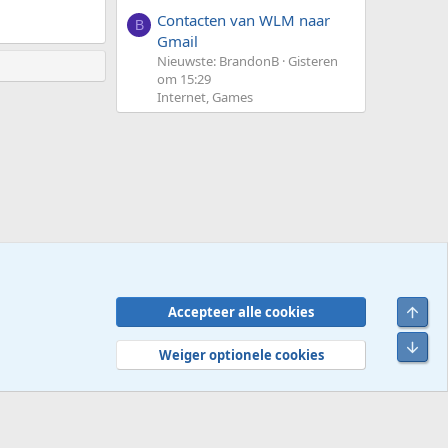
Contacten van WLM naar
B
Gmail
Nieuwste: BrandonB
Gisteren
om 15:29
Internet, Games
Bove
Accepteer alle cookies
Contact
Voorwaarden en regels
Privacybeleid
Help
R
Onde
S
Weiger optionele cookies
S