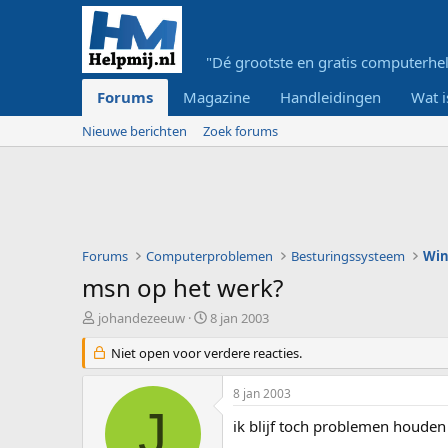
"Dé grootste en gratis computerhel
Forums
Magazine
Handleidingen
Wat i
Nieuwe berichten
Zoek forums
Forums
Computerproblemen
Besturingssysteem
Win
msn op het werk?
O
S
johandezeeuw
8 jan 2003
n
t
d
Niet open voor verdere reacties.
a
e
r
r
t
8 jan 2003
w
d
J
e
a
ik blijf toch problemen houde
r
t