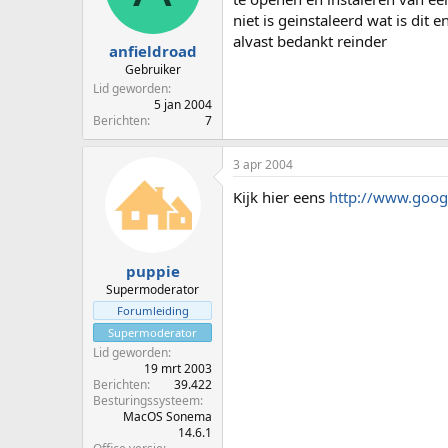
p
u
niet is geinstaleerd wat is dit 
s
m
alvast bedankt reinder
t
anfieldroad
a
Gebruiker
r
Lid geworden
t
5 jan 2004
e
Berichten
7
r
3 apr 2004
Kijk hier eens
http://www.goog
puppie
Supermoderator
Forumleiding
Supermoderator
Lid geworden
19 mrt 2003
Berichten
39.422
Besturingssysteem
MacOS Sonema
14.6.1