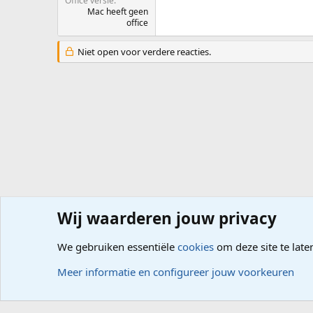
Office versie
Mac heeft geen
office
Niet open voor verdere reacties.
Wij waarderen jouw privacy
Forums
Computerproblemen
Besturingssysteem
Wi
We gebruiken essentiële
cookies
om deze site te late
Cookies
Meer informatie en configureer jouw voorkeuren