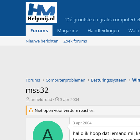
"Dé grootste en gratis computerhel
Forums
Magazine
Handleidingen
Wat i
Nieuwe berichten
Zoek forums
Forums
Computerproblemen
Besturingssysteem
Wi
mss32
O
S
anfieldroad
3 apr 2004
n
t
d
Niet open voor verdere reacties.
a
e
r
r
t
3 apr 2004
w
d
A
e
a
hallo ik hoop dat iemand mij k
r
t
te openen en instaleren van ee