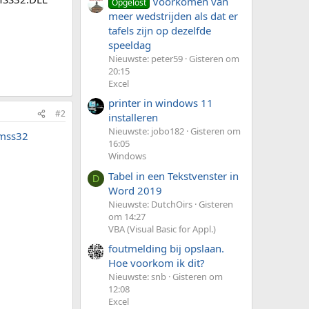
Voorkomen van
Opgelost
meer wedstrijden als dat er
tafels zijn op dezelfde
speeldag
Nieuwste: peter59
Gisteren om
20:15
Excel
printer in windows 11
#2
installeren
Nieuwste: jobo182
Gisteren om
=mss32
16:05
Windows
Tabel in een Tekstvenster in
D
Word 2019
Nieuwste: DutchOirs
Gisteren
om 14:27
VBA (Visual Basic for Appl.)
foutmelding bij opslaan.
Hoe voorkom ik dit?
Nieuwste: snb
Gisteren om
12:08
Excel