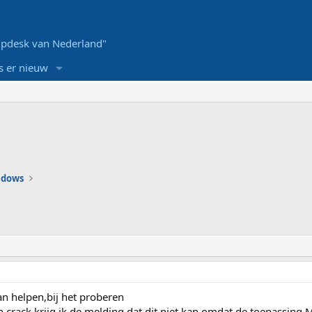
pdesk van Nederland"
s er nieuw
ndows
an helpen,bij het proberen
n crack krijg ik de melding dat dit niet kan omdat de toepassing