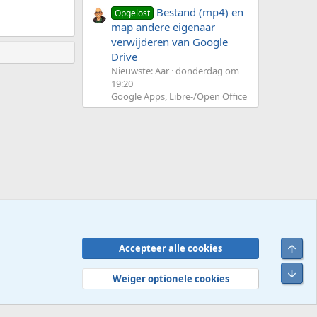
Bestand (mp4) en
Opgelost
map andere eigenaar
verwijderen van Google
Drive
Nieuwste: Aar
donderdag om
19:20
Google Apps, Libre-/Open Office
Bove
Accepteer alle cookies
Contact
Voorwaarden en regels
Privacybeleid
Help
R
Onde
S
Weiger optionele cookies
S