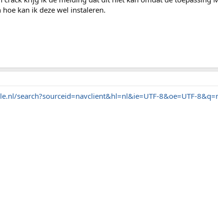
en hoe kan ik deze wel instaleren.
le.nl/search?sourceid=navclient&hl=nl&ie=UTF-8&oe=UTF-8&q