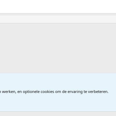
ndows
n werken, en optionele cookies om de ervaring te verbeteren.
®
Community platform by XenForo
© 2010-2026 XenForo Ltd.